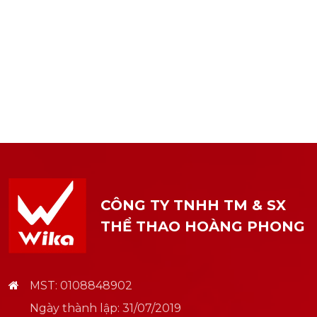
CÔNG TY TNHH TM & SX
THỂ THAO HOÀNG PHONG
MST: 0108848902
Ngày thành lập: 31/07/2019