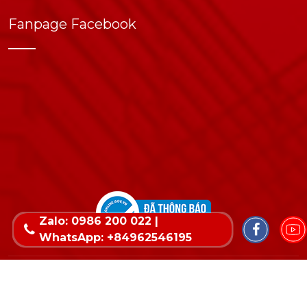
Fanpage Facebook
Zalo: 0986 200 022 |
WhatsApp: +84962546195
Copyright © 2022 Bản quyền thuộc về Wika. Thiết
kế website & SEO - Tất Thành