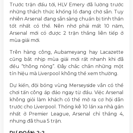
Trước trận đấu tới, HLV Emery đã lường trước
những thách thức khổng lồ đang chờ sẵn. Tuy
nhiên Arsenal đang sẵn sàng chuẩn bị tinh thần
tốt nhất có thể. Nên nhớ phải mất 10 năm,
Arsenal mới có được 2 trận thắng liên tiếp ở
mùa giải mới.
Trên hàng công, Aubameyang hay Lacazette
cũng bắt nhịp mùa giải mới rất nhanh khi đã
đều “thông nòng”. Đây chắc chắn những một
tín hiệu mà Liverpool không thể xem thường.
Dự kiến, đội bóng vùng Merseyside vẫn có thể
chơi tấn công áp đảo ngay từ đầu. Việc Arsenal
không giỏi làm khách có thể mở ra cơ hội dẫn
trước cho Liverpool. Thống kê 10 lần xa nhà gần
nhất ở Premier League, Arsenal chỉ thắng 4,
nhưng đã thua 5 trận.
DỰ ĐOÁN: 2-2