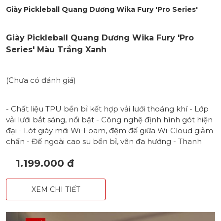
Giày Pickleball Quang Dương Wika Fury 'Pro Series'
Giày Pickleball Quang Dương Wika Fury 'Pro
Series' Màu Trắng Xanh
(Chưa có đánh giá)
- Chất liệu TPU bền bỉ kết hợp vải lưới thoáng khí - Lớp
vải lưới bắt sáng, nổi bật - Công nghệ định hình gót hiện
đại - Lót giày mới Wi-Foam, đệm đế giữa Wi-Cloud giảm
chấn - Đế ngoài cao su bền bỉ, vân đa hướng - Thanh
định hình đế TPU chống xoắn, hạn chế lật cổ chân -
1.199.000 đ
Form chắc chắn và ổn định, phù hợp với cả nam & nữ
XEM CHI TIẾT