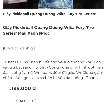
Giày Pickleball Quang Dương Wika Fury 'Pro Series'
Giày Pickleball Quang Dương Wika Fury 'Pro
Series' Màu Xanh Ngọc
(Chưa có đánh giá)
- Chất liệu TPU bền bỉ kết hợp vải lưới thoáng khí - Lớp
vải lưới bắt sáng, nổi bật - Công nghệ định hình gót hiện
đại - Lót giày mới Wi-Foam, đệm đế giữa Wi-Cloud giảm
chấn - Đế ngoài cao su bền bỉ, vân đa hướng - Thanh
định hình đế TPU chống xoắn, hạn chế lật cổ chân -
1.199.000 đ
Form chắc chắn và ổn định, phù hợp với cả nam & nữ
XEM CHI TIẾT