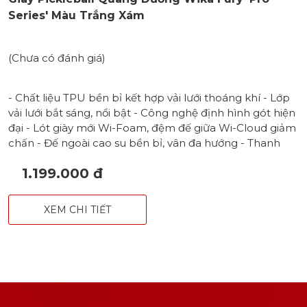
Series' Màu Trắng Xám
(Chưa có đánh giá)
- Chất liệu TPU bền bỉ kết hợp vải lưới thoáng khí - Lớp
vải lưới bắt sáng, nổi bật - Công nghệ định hình gót hiện
đại - Lót giày mới Wi-Foam, đệm đế giữa Wi-Cloud giảm
chấn - Đế ngoài cao su bền bỉ, vân đa hướng - Thanh
định hình đế TPU chống xoắn, hạn chế lật cổ chân -
1.199.000 đ
Form chắc chắn và ổn định, phù hợp với cả nam & nữ
XEM CHI TIẾT