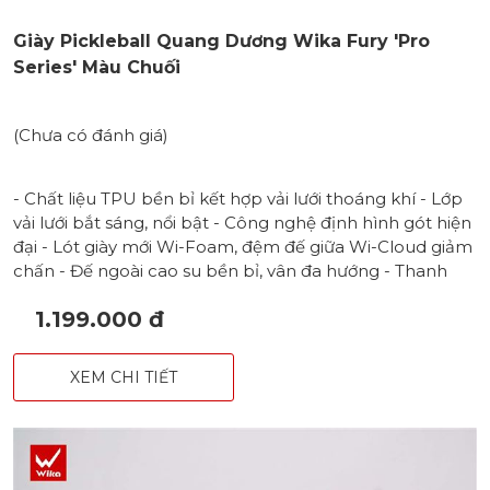
Giày Pickleball Quang Dương Wika Fury 'Pro
Series' Màu Chuối
(Chưa có đánh giá)
- Chất liệu TPU bền bỉ kết hợp vải lưới thoáng khí - Lớp
vải lưới bắt sáng, nổi bật - Công nghệ định hình gót hiện
đại - Lót giày mới Wi-Foam, đệm đế giữa Wi-Cloud giảm
chấn - Đế ngoài cao su bền bỉ, vân đa hướng - Thanh
định hình đế TPU chống xoắn, hạn chế lật cổ chân -
1.199.000 đ
Form chắc chắn và ổn định, phù hợp với cả nam & nữ
XEM CHI TIẾT