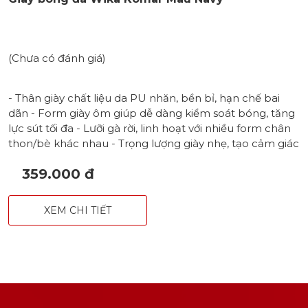
(Chưa có đánh giá)
- Thân giày chất liệu da PU nhăn, bền bỉ, hạn chế bai
dãn - Form giày ôm giúp dễ dàng kiểm soát bóng, tăng
lực sút tối đa - Lưỡi gà rời, linh hoạt với nhiều form chân
thon/bè khác nhau - Trọng lượng giày nhẹ, tạo cảm giác
thanh thoát - Đế 100% cao su khâu full chắc chắn với
359.000 đ
đinh TF bám sân - Hoạ tiết mũi tên khoẻ khoắn, in nổi
bao phủ toàn bộ thân giày
XEM CHI TIẾT