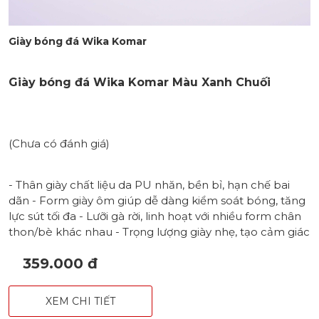
Giày bóng đá Wika Komar
Giày bóng đá Wika Komar Màu Xanh Chuối
(Chưa có đánh giá)
- Thân giày chất liệu da PU nhăn, bền bỉ, hạn chế bai
dãn - Form giày ôm giúp dễ dàng kiểm soát bóng, tăng
lực sút tối đa - Lưỡi gà rời, linh hoạt với nhiều form chân
thon/bè khác nhau - Trọng lượng giày nhẹ, tạo cảm giác
thanh thoát - Đế 100% cao su khâu full chắc chắn với
359.000 đ
đinh TF bám sân - Hoạ tiết mũi tên khoẻ khoắn, in nổi
bao phủ toàn bộ thân giày
XEM CHI TIẾT