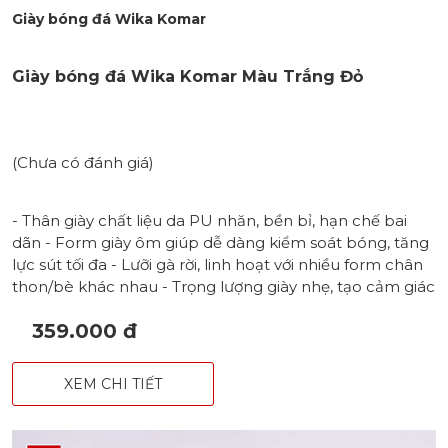
Giày bóng đá Wika Komar
Giày bóng đá Wika Komar Màu Trắng Đỏ
(Chưa có đánh giá)
- Thân giày chất liệu da PU nhăn, bền bỉ, hạn chế bai
dãn - Form giày ôm giúp dễ dàng kiểm soát bóng, tăng
lực sút tối đa - Lưỡi gà rời, linh hoạt với nhiều form chân
thon/bè khác nhau - Trọng lượng giày nhẹ, tạo cảm giác
thanh thoát - Đế 100% cao su khâu full chắc chắn với
359.000 đ
đinh TF bám sân - Hoạ tiết mũi tên khoẻ khoắn, in nổi
bao phủ toàn bộ thân giày
XEM CHI TIẾT