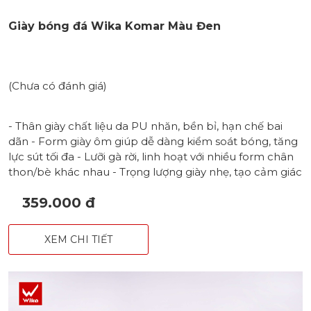
Giày bóng đá Wika Komar Màu Đen
(Chưa có đánh giá)
- Thân giày chất liệu da PU nhăn, bền bỉ, hạn chế bai
dãn - Form giày ôm giúp dễ dàng kiểm soát bóng, tăng
lực sút tối đa - Lưỡi gà rời, linh hoạt với nhiều form chân
thon/bè khác nhau - Trọng lượng giày nhẹ, tạo cảm giác
thanh thoát - Đế 100% cao su khâu full chắc chắn với
359.000 đ
đinh TF bám sân - Hoạ tiết mũi tên khoẻ khoắn, in nổi
bao phủ toàn bộ thân giày
XEM CHI TIẾT