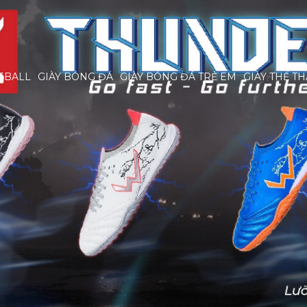
EBALL
GIÀY BÓNG ĐÁ
GIÀY BÓNG ĐÁ TRẺ EM
GIÀY THỂ T