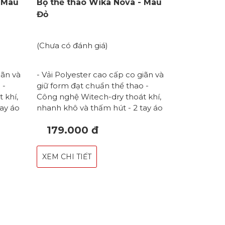
- Màu
Bộ thể thao Wika Nova - Màu
Đỏ
(Chưa có đánh giá)
iãn và
- Vải Polyester cao cấp co giãn và
 -
giữ form đạt chuẩn thể thao -
 khí,
Công nghệ Witech-dry thoát khí,
ay áo
nhanh khô và thấm hút - 2 tay áo
ạn chế
độ dài vừa đủ, không gây hạn chế
179.000 đ
cong
vận động - Hoạ tiết đường cong
áo -
đan xen tinh tế trải dài thân áo -
gây bó
Cổ chữ V thoải mái, không gây bó
XEM CHI TIẾT
PU phản
sát vào phần cổ - Logo in PU phản
ợc
quang nổi bật - Đáp ứng được
g,
nhiều môn thể thao cầu lông,
 Form
bóng chuyền, bóng bàn,... - Form
 cả
áo tôn dáng năng động cho cả
L - XXL
nam & nữ *Size: S - M - L - XL - XXL