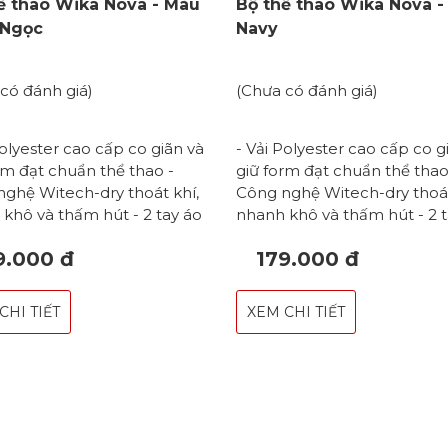
ể thao Wika Nova - Màu
Bộ thể thao Wika Nova 
 Ngọc
Navy
có đánh giá)
(Chưa có đánh giá)
Polyester cao cấp co giãn và
- Vải Polyester cao cấp co g
rm đạt chuẩn thể thao -
giữ form đạt chuẩn thể thao
ghệ Witech-dry thoát khí,
Công nghệ Witech-dry thoát
khô và thấm hút - 2 tay áo
nhanh khô và thấm hút - 2 t
 vừa đủ, không gây hạn chế
độ dài vừa đủ, không gây h
9.000 đ
179.000 đ
ng - Hoạ tiết đường cong
vận động - Hoạ tiết đường 
n tinh tế trải dài thân áo -
đan xen tinh tế trải dài thân 
 V thoải mái, không gây bó
Cổ chữ V thoải mái, không 
CHI TIẾT
XEM CHI TIẾT
o phần cổ - Logo in PU phản
sát vào phần cổ - Logo in 
nổi bật - Đáp ứng được
quang nổi bật - Đáp ứng đư
môn thể thao cầu lông,
nhiều môn thể thao cầu lôn
huyền, bóng bàn,... - Form
bóng chuyền, bóng bàn,... -
n dáng năng động cho cả
áo tôn dáng năng động cho
nữ *Size: S - M - L - XL - XXL
nam & nữ *Size: S - M - L - X