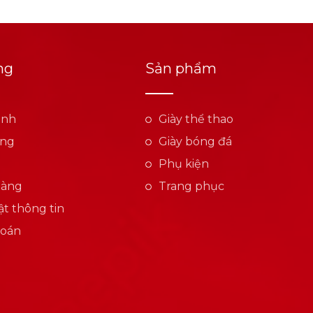
ng
Sản phẩm
ành
Giày thể thao
ụng
Giày bóng đá
Phụ kiện
hàng
Trang phục
t thông tin
toán