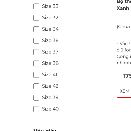
Bộ th
Size 33
Xanh
Size 32
(Chưa 
Size 34
Size 36
- Vải 
giữ fo
Size 37
Công n
nhanh 
Size 38
độ dài
Size 41
17
vận độ
đan xe
Size 42
Cổ chữ
XEM 
sát và
Size 39
quang 
nhiều 
Size 40
bóng c
áo tô
nam & 
Màu giày