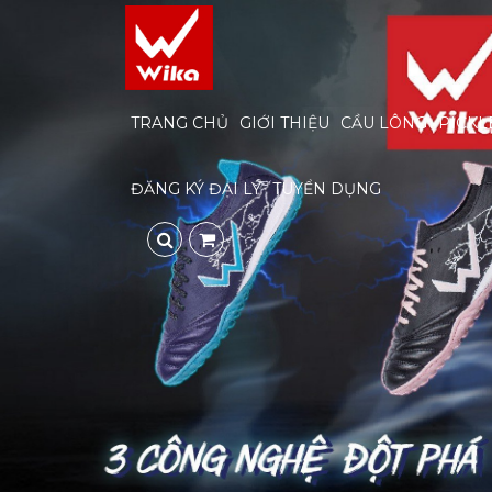
TRANG CHỦ
GIỚI THIỆU
CẦU LÔNG
PICKL
ĐĂNG KÝ ĐẠI LÝ
TUYỂN DỤNG