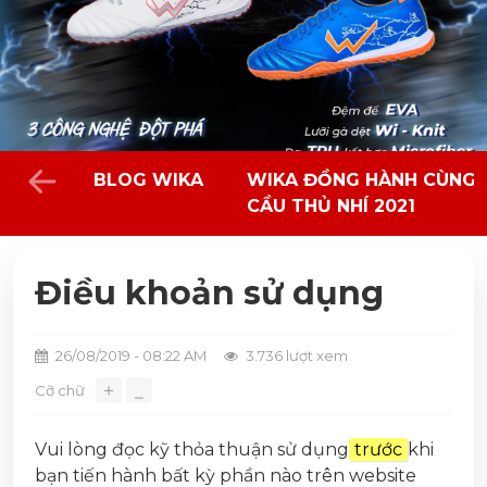
BLOG WIKA
WIKA ĐỒNG HÀNH CÙNG 
CẦU THỦ NHÍ 2021
Điều khoản sử dụng
26/08/2019 - 08:22 AM
3.736 lượt xem
＋
Cỡ chữ
⎯
Vui lòng đọc kỹ thỏa thuận sử dụng
trước
khi
bạn tiến hành bất kỳ phần nào trên website