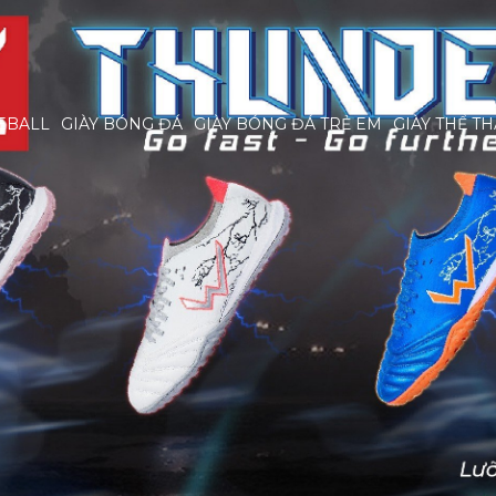
EBALL
GIÀY BÓNG ĐÁ
GIÀY BÓNG ĐÁ TRẺ EM
GIÀY THỂ T