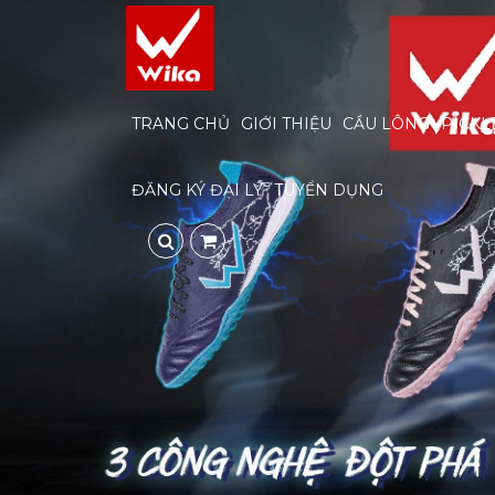
TRANG CHỦ
GIỚI THIỆU
CẦU LÔNG
PICKL
ĐĂNG KÝ ĐẠI LÝ
TUYỂN DỤNG