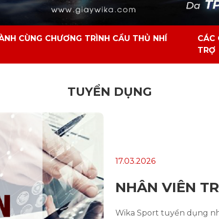
ÀNH CÙNG CHƯƠNG TRÌNH CẦU THỦ NHÍ
CÁC 
TRỢ
TUYỂN DỤNG
17.03.2026
NHÂN VIÊN T
Wika Sport tuyển dụng nh