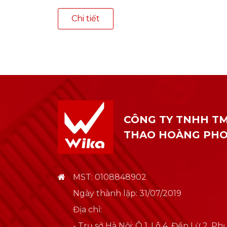
Chi tiết
CÔNG TY TNHH TM
THAO HOÀNG PH
MST: 0108848902
Ngày thành lập: 31/07/2019
Địa chỉ:
- Trụ sở Hà Nội: Ô 1, Lô 4, Đền Lừ 2, 