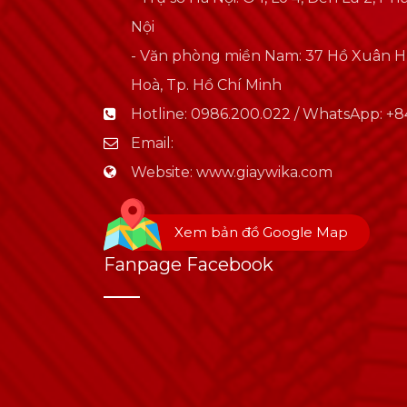
Nội
- Văn phòng miền Nam: 37 Hồ Xuân 
Hoà, Tp. Hồ Chí Minh
Hotline:
0986.200.022 / WhatsApp: +84
Email:
Website:
www.giaywika.com
Xem bản đồ Google Map
Fanpage Facebook