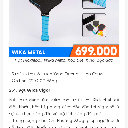
Vợt Pickleball Wika Metal
hoạ tiết in nổi độc đáo
- 3 màu sắc: Đỏ - Đen Xanh Dương - Đen Chuối
- Giá bán: 699.000 đồng
2.4. Vợt Wika Vigor
Nếu bạn đang tìm kiếm một mẫu vợt Pickleball dễ
điều khiển, bền bỉ, phong cách độc đáo thì Vigor sẽ là
sự lựa chọn hàng đầu với bộ tính năng đột phá:
- Trọng lượng nhẹ: Chỉ khoảng 230g, giúp người chơi
dễ dàng điều khiển và phản ứng nhanh hơn trong các