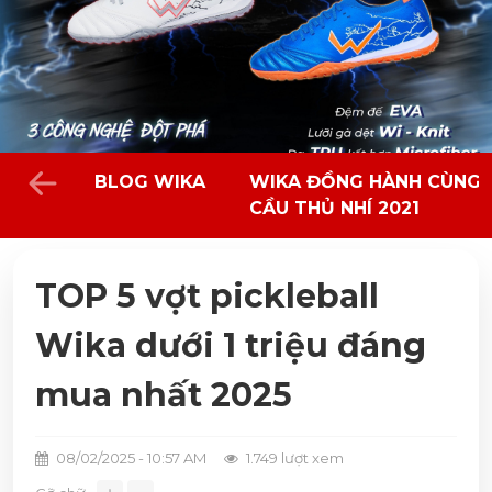
BLOG WIKA
WIKA ĐỒNG HÀNH CÙNG 
CẦU THỦ NHÍ 2021
TOP 5 vợt pickleball
Wika dưới 1 triệu đáng
mua nhất 2025
08/02/2025 - 10:57 AM
1.749 lượt xem