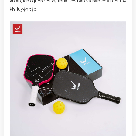
khiển, làm quen với kỹ thuật cơ bản và hạn chế mỏi tay
khi luyện tập.