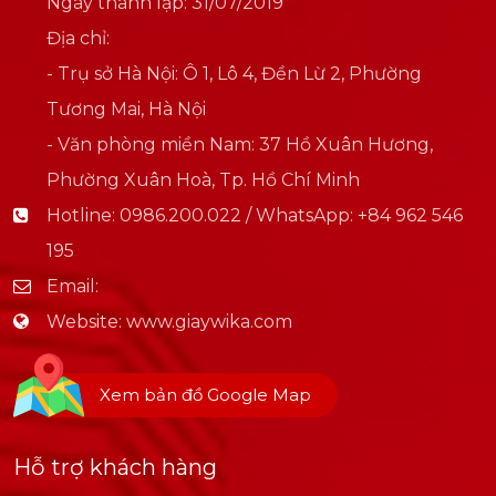
Ngày thành lập: 31/07/2019
Địa chỉ:
- Trụ sở Hà Nội: Ô 1, Lô 4, Đền Lừ 2, Phường
Tương Mai, Hà Nội
- Văn phòng miền Nam: 37 Hồ Xuân Hương,
Phường Xuân Hoà, Tp. Hồ Chí Minh
Hotline:
0986.200.022 / WhatsApp: +84 962 546
195
Email:
Website:
www.giaywika.com
Xem bản đồ Google Map
Hỗ trợ khách hàng