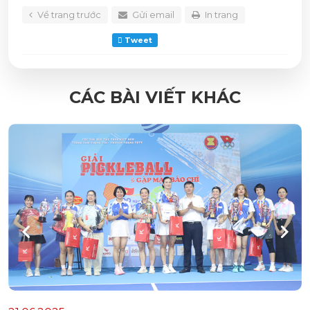
Về trang trước
Gửi email
In trang
Tweet
CÁC BÀI VIẾT KHÁC