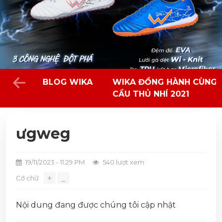
BLOG WIKA
WIKA ĐỒNG HÀNH CÙNG 
CẦU THỦ NHÍ 2021
ưgweg
19/11/2023 - 11:29 PM
540 lượt xem
＋
Cỡ chữ
⎯
Nội dung đang được chúng tôi cập nhật