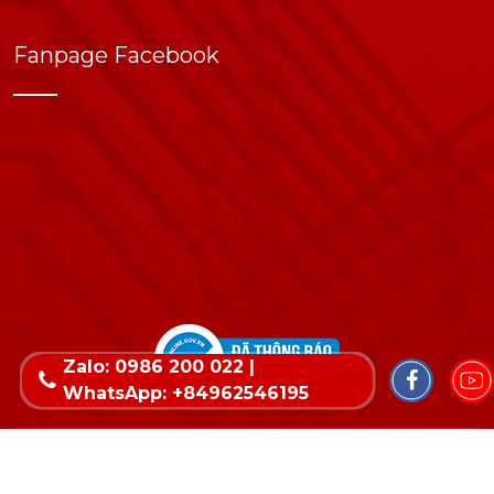
Fanpage Facebook
Zalo: 0986 200 022 |
WhatsApp: +84962546195
Copyright © 2022 Bản quyền thuộc về Wika. Thiết
kế website & SEO - Tất Thành