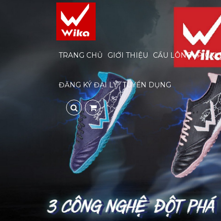
TRANG CHỦ
GIỚI THIỆU
CẦU LÔNG
PICKL
ĐĂNG KÝ ĐẠI LÝ
TUYỂN DỤNG