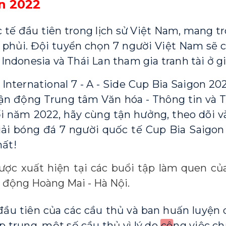
n 2022
c tế đầu tiên trong lịch sử Việt Nam, mang
phủi. 
Đội tuyển chọn 7 người Việt Nam sẽ cù
Indonesia và Thái Lan tham gia tranh tài ở gi
International 7 - A - Side Cup Bia Saigon 202
 vận động Trung tâm Văn hóa - Thông tin và 
i năm 2022, hãy cùng tận hưởng, theo dõi v
iải bóng đá 7 người quốc tế Cup Bia Saigon
hất!
ợc xuất hiện tại các buổi tập làm quen củ
 động Hoàng Mai - Hà Nội.
ầu tiên của các cầu thủ và ban huấn luyện d
 trung, một số cầu thủ vì lý do 
cô
ng việc ch