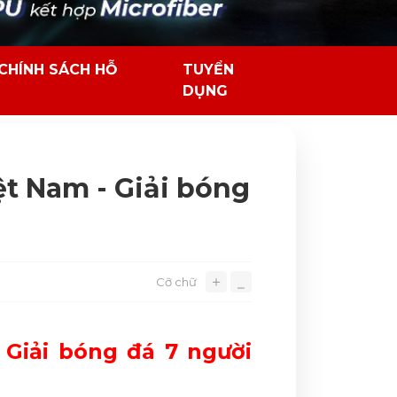
CHÍNH SÁCH HỖ
TUYỂN
DỤNG
ệt Nam - Giải bóng
＋
Cỡ chữ
⎯
 Giải bóng đá 7 người