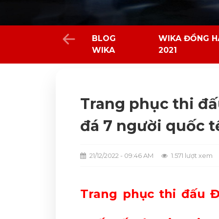
BLOG
WIKA ĐỒNG H
WIKA
2021
Trang phục thi đấ
đá 7 người quốc t
21/12/2022 - 09:46 AM
1.571 lượt xem
Trang phục thi đấu Đ