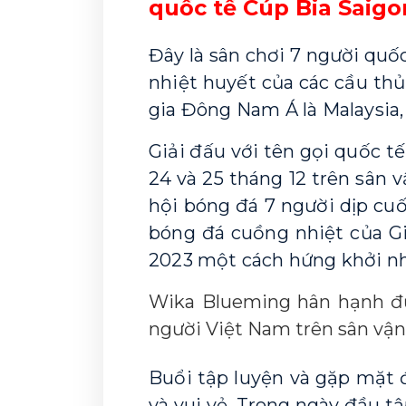
quốc tế Cúp Bia Saigo
Đây là sân chơi 7 người quố
nhiệt huyết của các cầu thủ 
gia Đông Nam Á là Malaysia, 
Giải đấu với tên gọi quốc tế 
24 và 25 tháng 12 trên sân
hội bóng đá 7 người dịp cuố
bóng đá cuồng nhiệt của G
2023 một cách hứng khởi n
Wika Blueming hân hạnh đư
người Việt Nam trên sân vận
Buổi tập luyện và gặp mặt đ
và vui vẻ. 
Trong ngày đầu tập