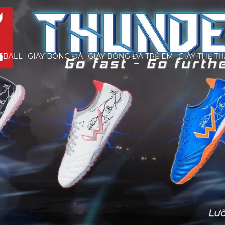
EBALL
GIÀY BÓNG ĐÁ
GIÀY BÓNG ĐÁ TRẺ EM
GIÀY THỂ T