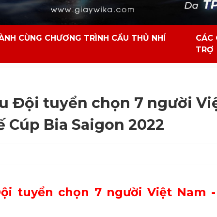
ÀNH CÙNG CHƯƠNG TRÌNH CẦU THỦ NHÍ
CÁC 
TRỢ
u Đội tuyển chọn 7 người Vi
ế Cúp Bia Saigon 2022
ội tuyển chọn 7 người Việt Nam -