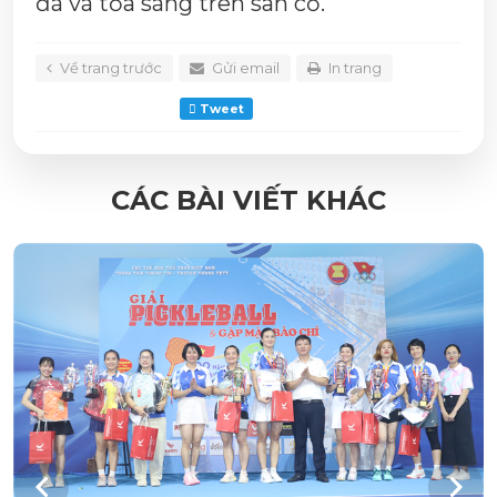
đá và tỏa sáng trên sân cỏ.
Về trang trước
Gửi email
In trang
Tweet
CÁC BÀI VIẾT KHÁC