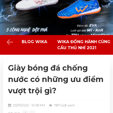
BLOG WIKA
WIKA ĐỒNG HÀNH CÙNG 
CẦU THỦ NHÍ 2021
Giày bóng đá chống
nước có những ưu điểm
vượt trội gì?
05/11/2023 - 10:18 PM
787 lượt xem