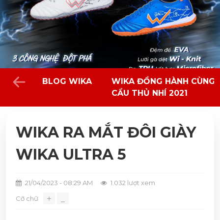
BLOG WIKA
WIKA ĐỒNG HÀNH CÙNG 
CẦU THỦ NHÍ 2021
WIKA RA MẮT ĐÔI GIÀY
WIKA ULTRA 5
21/04/2023 - 08:29 AM
1.032 lượt xem
＋
Cỡ chữ
⎯