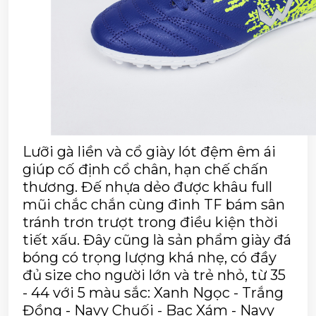
Lưỡi gà liền và cổ giày lót đệm êm ái 
giúp cố định cổ chân, hạn chế chấn 
thương. Đế nhựa dẻo được khâu full 
mũi chắc chắn cùng đinh TF bám sân 
tránh trơn trượt trong điều kiện thời 
tiết xấu. Đây cũng là sản phẩm giày đá 
bóng có trọng lượng khá nhẹ, có đầy 
đủ size cho người lớn và trẻ nhỏ, từ 35 
- 44 với 5 màu sắc: Xanh Ngọc - Trắng 
Đồng - Navy Chuối - Bạc Xám - Navy 