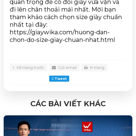
quan trọng để có đôi giày vừa vặn và 
đi lên chân thoải mái nhất. Mời bạn 
tham khảo cách chọn size giày chuẩn 
nhất tại đây: 
https://giaywika.com/huong-dan-
chon-do-size-giay-chuan-nhat.html
Về trang trước
Gửi email
In trang
Tweet
CÁC BÀI VIẾT KHÁC