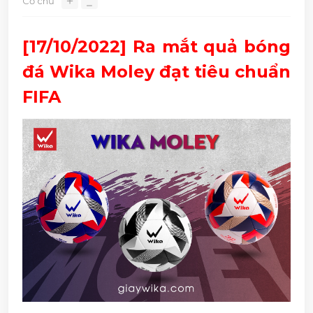
＋
Cỡ chữ
⎯
[17/10/2022] Ra mắt quả bóng 
đá Wika Moley đạt tiêu chuẩn 
FIFA