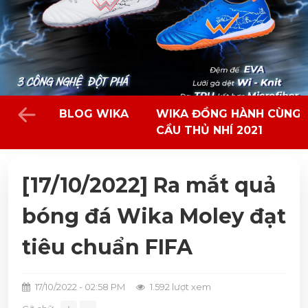
BLOG WIKA
WIKA ĐỒNG HÀNH CÙNG 
CẦU THỦ NHÍ 2021
[17/10/2022] Ra mắt quả
bóng đá Wika Moley đạt
tiêu chuẩn FIFA
17/10/2022 - 02:58 PM
1.592 lượt xem