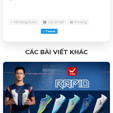
Về trang trước
Gửi email
In trang
Tweet
CÁC BÀI VIẾT KHÁC