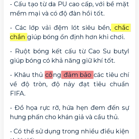
- Cấu tạo từ da PU cao cấp, với bề mặt 
mềm mại và có độ đàn hồi tốt.
- Các lớp vải đệm lót siêu bền,
 chắc 
chắn 
giúp bóng ổn định hơn khi chơi.
- Ruột bóng kết cấu từ Cao Su butyl 
giúp bóng có khả năng giữ khí tốt.
- Khâu thủ 
cô
ng
 đảm bảo 
các tiêu chí 
về độ tròn, độ nảy đạt tiêu chuẩn 
FIFA.
- Đồ họa rực rỡ, hứa hẹn đem đến sự 
hưng phấn cho khán giả và cầu thủ.
- Có thể sử dụng trong nhiều điều kiện 