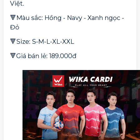
Việt. 
🔻Màu sắc: Hồng - Navy - Xanh ngọc - 
Đỏ 
🔻Size: S-M-L-XL-XXL 
🔻Giá bán lẻ: 189.000đ