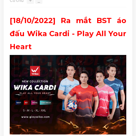
＋
Cỡ chữ
⎯
[18/10/2022] Ra mắt BST áo
đấu Wika Cardi - Play All Your
Heart