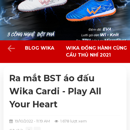
BLOG WIKA
WIKA ĐỒNG HÀNH CÙNG 
CẦU THỦ NHÍ 2021
Ra mắt BST áo đấu
Wika Cardi - Play All
Your Heart
19/10/2022 - 11:19 AM
1.678 lượt xem