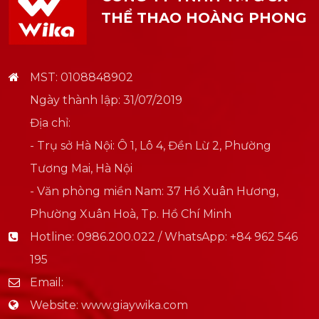
THỂ THAO HOÀNG PHONG
MST: 0108848902
Ngày thành lập: 31/07/2019
Địa chỉ:
- Trụ sở Hà Nội: Ô 1, Lô 4, Đền Lừ 2, Phường
Tương Mai, Hà Nội
- Văn phòng miền Nam: 37 Hồ Xuân Hương,
Phường Xuân Hoà, Tp. Hồ Chí Minh
Hotline:
0986.200.022 / WhatsApp: +84 962 546
195
Email:
Website:
www.giaywika.com