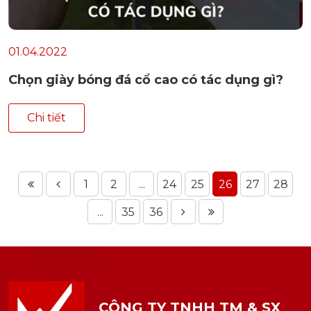
01.04.2022
Chọn giày bóng đá cổ cao có tác dụng gì?
Chi tiết
1
2
...
24
25
26
27
28
...
35
36
CÔNG TY TNHH TM & SX