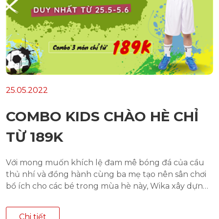
25.05.2022
COMBO KIDS CHÀO HÈ CHỈ
TỪ 189K
Với mong muốn khích lệ đam mê bóng đá của cầu
thủ nhí và đồng hành cùng ba mẹ tạo nên sân chơi
bổ ích cho các bé trong mùa hè này, Wika xây dựng
chương trình "Mùa hè thú vị" mang đến nhiều
combo bùng nổ.
Chi tiết