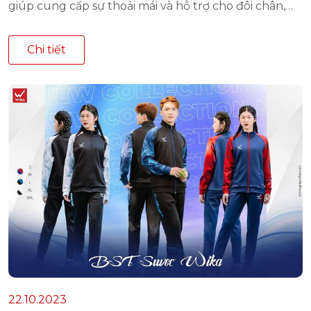
giúp cung cấp sự thoải mái và hỗ trợ cho đôi chân,
mà còn đóng vai trò quan trọng trong hiệu suất thi
đấu. Tuy nhiên, một vấn đề mà nhiều người chơi
Chi tiết
bóng gặp phải là việc giày đá bóng thường bị hở mũi
sau một thời gian sử dụng. Trong bài viết này, chúng
ta sẽ tìm hiểu vì sao hiện tượng này lại xảy ra và cách
phòng tránh.
22.10.2023