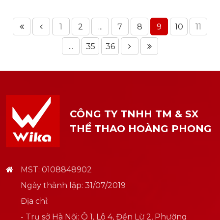
1
2
...
7
8
9
10
11
...
35
36
CÔNG TY TNHH TM & SX
THỂ THAO HOÀNG PHONG
MST: 0108848902
Ngày thành lập: 31/07/2019
Địa chỉ:
- Trụ sở Hà Nội: Ô 1, Lô 4, Đền Lừ 2, Phường