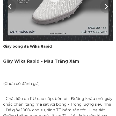
Giày bóng đá Wika Rapid
Giày Wika Rapid - Màu Trắng Xám
(Chưa có đánh giá)
- Chất liệu da PU cao cấp, bền bỉ - Đường khâu mũi giày
chắc chắn, tăng ma sát với bóng - Trọng lượng siêu nhẹ
- Đế giày 100% cao su, đinh TF bám sân tốt - Hoạ tiết
đường thẳng mạnh mẽ - Size: 32 - 44 - Màu sắc: Navy -