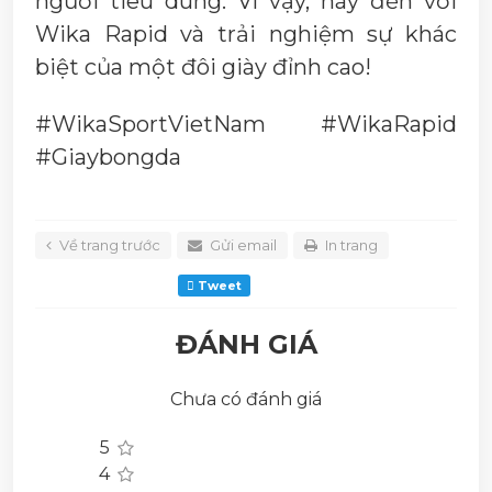
người tiêu dùng. Vì vậy, hãy đến với
Wika Rapid và trải nghiệm sự khác
biệt của một đôi giày đỉnh cao!
#WikaSportVietNam #WikaRapid
#Giaybongda
Về trang trước
Gửi email
In trang
Tweet
ĐÁNH GIÁ
Chưa có đánh giá
5
4