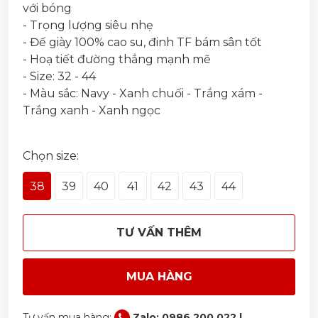
với bóng
- Trọng lượng siêu nhẹ
- Đế giày 100% cao su, đinh TF bám sân tốt
- Hoạ tiết đường thẳng mạnh mẽ
- Size: 32 - 44
- Màu sắc: Navy - Xanh chuối - Trắng xám -
Trắng xanh - Xanh ngọc
Chọn size:
38
39
40
41
42
43
44
TƯ VẤN THÊM
MUA HÀNG
Tư vấn mua hàng:
Zalo: 0986 200 022 |