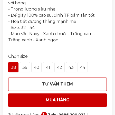
với bóng
- Trọng lượng siêu nhẹ
- Đế giày 100% cao su, đinh TF bám sân tốt
- Hoạ tiết đường thẳng mạnh mẽ
- Size: 32 - 44
- Màu sắc: Navy - Xanh chuối - Trắng xám -
Trắng xanh - Xanh ngọc
Chọn size:
38
39
40
41
42
43
44
TƯ VẤN THÊM
MUA HÀNG
Tư vấn mua hàng:
Zalo: 0986 200 022 |