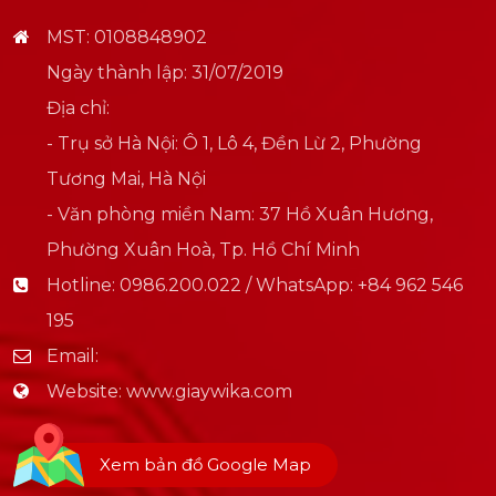
MST: 0108848902
Ngày thành lập: 31/07/2019
Địa chỉ:
- Trụ sở Hà Nội: Ô 1, Lô 4, Đền Lừ 2, Phường
Tương Mai, Hà Nội
- Văn phòng miền Nam: 37 Hồ Xuân Hương,
Phường Xuân Hoà, Tp. Hồ Chí Minh
Hotline:
0986.200.022 / WhatsApp: +84 962 546
195
Email:
Website:
www.giaywika.com
Xem bản đồ Google Map