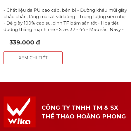
- Chất liệu da PU cao cấp, bền bỉ - Đường khâu mũi giày
chắc chắn, tăng ma sát với bóng - Trọng lượng siêu nhẹ
- Đế giày 100% cao su, đinh TF bám sân tốt - Hoạ tiết
đường thẳng mạnh mẽ - Size: 32 - 44 - Màu sắc: Navy -
Xanh chuối - Trắng xám - Trắng xanh - Xanh ngọc
339.000 đ
XEM CHI TIẾT
CÔNG TY TNHH TM & SX
THỂ THAO HOÀNG PHONG