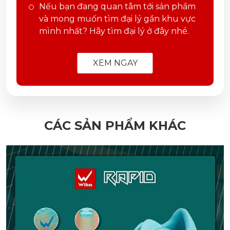
Nếu bạn đang quan tâm tới sản phẩm
và mong muốn tìm đại lý gần khu vực
mình nhất? Hãy tìm đại lý ở đây nhé.
XEM NGAY
CÁC SẢN PHẨM KHÁC