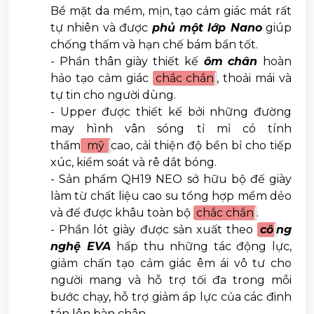
Bề mặt da mềm, mịn, tạo cảm giác mát rất
tự nhiên và được
phủ một lớp Nano
giúp
chống thấm và hạn chế bám bẩn tốt.
- Phần thân giày thiết kế
ôm chân
hoàn
hảo tạo cảm giác
chắc chắn
, thoải mái và
tự tin cho người dùng.
- Upper được thiết kế bởi những đường
may hình vân sóng tỉ mỉ có tính
thẩm
mỹ
cao, cải thiện độ bền bỉ cho tiếp
xúc, kiểm soát và rê dắt bóng.
- Sản phẩm QH19 NEO sở hữu bộ đế giày
làm từ chất liệu cao su tổng hợp mềm dẻo
và đế được khâu toàn bộ
chắc chắn
.
- Phần lót giày được sản xuất theo
cô
ng
nghệ EVA
hấp thu những tác động lực,
giảm chấn tạo cảm giác êm ái vô tư cho
người mang và hỗ trợ tối đa trong mỗi
bước chạy, hỗ trợ giảm áp lực của các đinh
tán lên bàn chân.