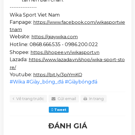
---------------
🎯
Wika Sport Viet Nam 
Fanpage: 
https://www.facebook.com/wikasportvie
tnam
Website: 
https://giaywika.com
📌
Hotline: 0868.666.535 - 0986.200.022 
⚡
Shopee: 
https://shopee.vn/wikasport.vn
Lazada: 
https://www.lazada.vn/shop/wika-sport-sto
🎬
re/
Youtube: 
https://bit.ly/3piYmKQ
#Wika
#Giày_bóng_đá
#Giàybóngđá
Về trang trước
Gửi email
In trang
Tweet
ĐÁNH GIÁ