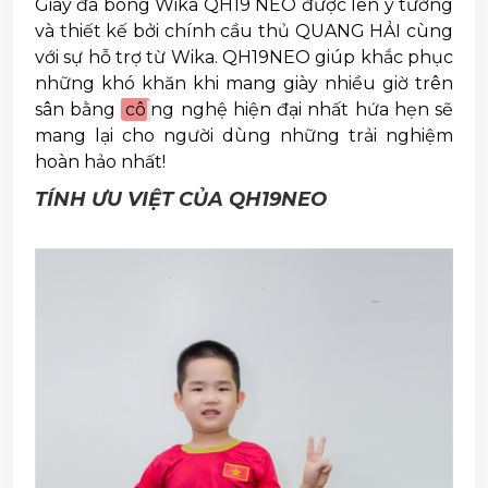
Giày đá bóng Wika QH19 NEO được lên ý tưởng
và thiết kế bởi chính cầu thủ QUANG HẢI cùng
với sự hỗ trợ từ Wika. QH19NEO giúp khắc phục
những khó khăn khi mang giày nhiều giờ trên
sân bằng
cô
ng nghệ hiện đại nhất hứa hẹn sẽ
mang lại cho người dùng những trải nghiệm
hoàn hảo nhất!
TÍNH ƯU VIỆT CỦA QH19NEO