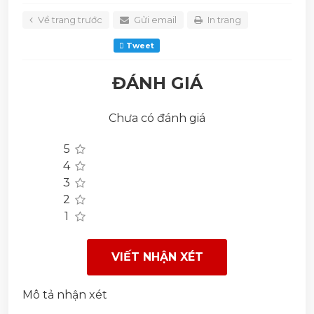
Về trang trước
Gửi email
In trang
Tweet
ĐÁNH GIÁ
Chưa có đánh giá
5
4
3
2
1
VIẾT NHẬN XÉT
Mô tả nhận xét