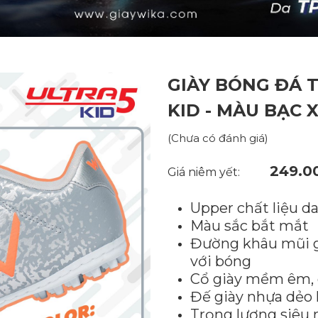
GIÀY BÓNG ĐÁ T
KID - MÀU BẠC 
(Chưa có đánh giá)
249.0
Giá niêm yết:
Upper chất liệu d
Màu sắc bắt mắt
Đường khâu mũi gi
với bóng
Cổ giày mềm êm,
Đế giày nhựa dẻo
Trọng lượng siêu 