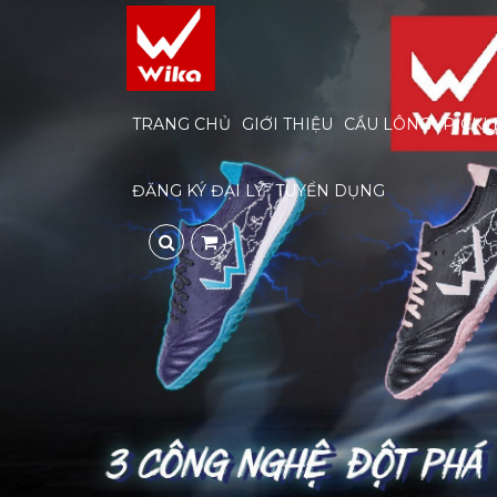
TRANG CHỦ
GIỚI THIỆU
CẦU LÔNG
PICKL
ĐĂNG KÝ ĐẠI LÝ
TUYỂN DỤNG