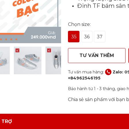
Đinh TF bám sân 
Chọn size:
35
36
37
TƯ VẤN THÊM
Tư vấn mua hàng:
Zalo: 0
+84962546195
Bảo hành từ 1 - 3 tháng, giao
Chia sẻ sản phẩm với bạn 
 TRỢ