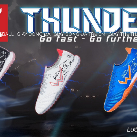
EBALL
GIÀY BÓNG ĐÁ
GIÀY BÓNG ĐÁ TRẺ EM
GIÀY THỂ T