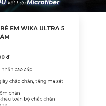
RẺ EM WIKA ULTRA 5
XÁM
00 đ
a nhăn cao cấp
ày chắc chắn, tăng ma sát 
 ôm chân
 khâu toàn bộ chắc chắn
nhẹ