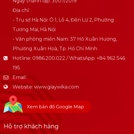
Ngày thành lập: 31/07/2019
Địa chỉ:
- Trụ sở Hà Nội: Ô 1, Lô 4, Đền Lừ 2, Phường
Tương Mai, Hà Nội
- Văn phòng miền Nam: 37 Hồ Xuân Hương,
Phường Xuân Hoà, Tp. Hồ Chí Minh
Hotline:
0986.200.022 / WhatsApp: +84 962 546
195
Email:
Website:
www.giaywika.com
Xem bản đồ Google Map
Hỗ trợ khách hàng