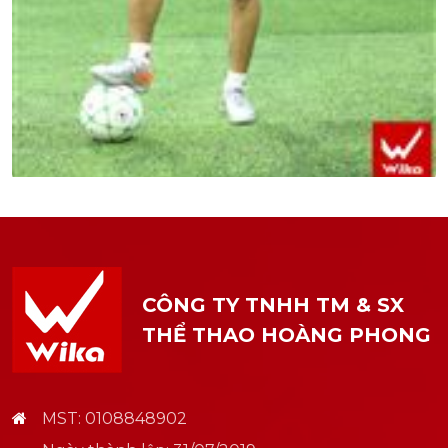
27.09.2021
MINH PHƯƠNG TÂM SỰ VỀ VIỆC THAY THẾ
DANH THỦ HỒNG SƠN
CÔNG TY TNHH TM & SX
THỂ THAO HOÀNG PHONG
Chi tiết
MST: 0108848902