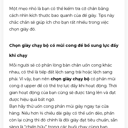
Một mẹo nhỏ là bạn có thể kiểm tra cỡ chân bằng
cách nhìn kích thước bao quanh của đế giày. Tips này
chắc chắn sẽ giúp ích cho bạn rất nhiều trong việc
chọn giày đó.
Chọn giày chạy bộ có mũi cong để bổ sung lực đẩy
khi chạy
Mỗi người sẽ có phần lòng bàn chân uốn cong khác
nhau, có thể là tiếp đất lệch sang trái hoặc lệch sang
phải. Vì vậy, bạn nên
chọn giày chạy bộ
có phần mũi
cong ở upper để có thể trợ lực đẩy khi hoạt động. Thời
gian hoạt động của bạn cũng sẽ được tăng lên và đạt
được hiệu quả bất ngờ.
Bạn hãy thử uốn cong phần mũi giày ngay tại cửa
hàng. Nếu hơn ⅓ chiều dài giày có thể uốn dẻo, phần
còn lại cứng thì đó chính là đôi giày đạt tiêu chuẩn, sẵn
sàng là “chiến hữu” trong các buổi chạy cùng bạn.