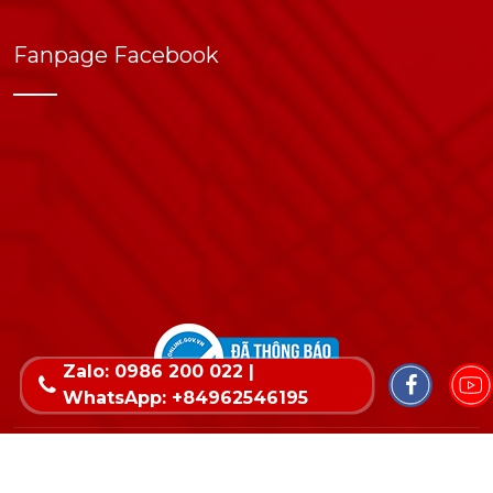
Fanpage Facebook
Zalo: 0986 200 022 |
WhatsApp: +84962546195
Copyright © 2022 Bản quyền thuộc về Wika. Thiết
kế website & SEO - Tất Thành