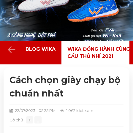
BLOG WIKA
WIKA ĐỒNG HÀNH CÙNG 
CẦU THỦ NHÍ 2021
Cách chọn giày chạy bộ
chuẩn nhất
22/07/2023 - 05:25 PM
1.062 lượt xem
＋
Cỡ chữ
⎯