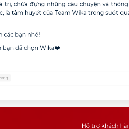
trị, chứa đựng những câu chuyện và thông 
ực, là tâm huyết của Team Wika trong suốt quá
n các bạn nhé!
n bạn đã chọn Wika❤️
trang
Hỗ trợ khách hà