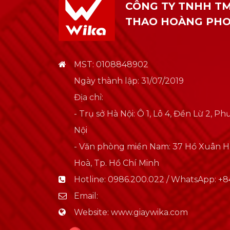
CÔNG TY TNHH TM
THAO HOÀNG PH
MST: 0108848902
Ngày thành lập: 31/07/2019
Địa chỉ:
- Trụ sở Hà Nội: Ô 1, Lô 4, Đền Lừ 2, 
Nội
- Văn phòng miền Nam: 37 Hồ Xuân 
Hoà, Tp. Hồ Chí Minh
Hotline:
0986.200.022 / WhatsApp: +84
Email:
Website:
www.giaywika.com