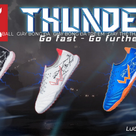
EBALL
GIÀY BÓNG ĐÁ
GIÀY BÓNG ĐÁ TRẺ EM
GIÀY THỂ T