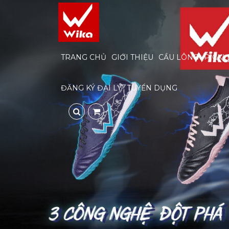
TRANG CHỦ
GIỚI THIỆU
CẦU LÔNG
PICKL
ĐĂNG KÝ ĐẠI LÝ
TUYỂN DỤNG