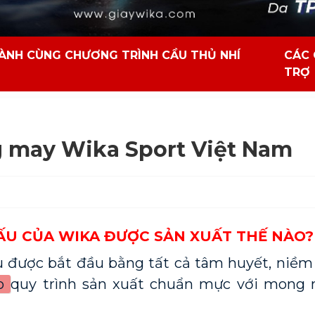
ÀNH CÙNG CHƯƠNG TRÌNH CẦU THỦ NHÍ
CÁC 
TRỢ
 may Wika Sport Việt Nam
U CỦA WIKA ĐƯỢC SẢN XUẤT THẾ NÀO?
được bắt đầu bằng tất cả tâm huyết, niềm tự
o 
quy trình sản xuất chuẩn mực với mong 