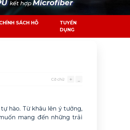
CHÍNH SÁCH HỖ
TUYỂN
DỤNG
＋
Cỡ chữ
⎯
 hào. Từ khâu lên ý tưởng, 
muốn mang đến những trải 