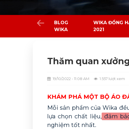
BLOG
WIKA ĐỒNG H
WIKA
2021
Thăm quan xưởng
19/10/2022 - 11:08 AM
1.557 lượt xem
KHÁM PHÁ MỘT BỘ ÁO ĐẤ
Mỗi sản phẩm của Wika đều 
lựa chọn chất liệu,
 đảm bả
nghiệm tốt nhất. 