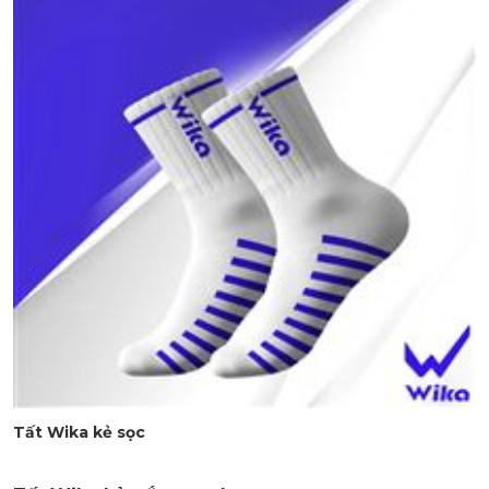
Tất Wika kẻ sọc