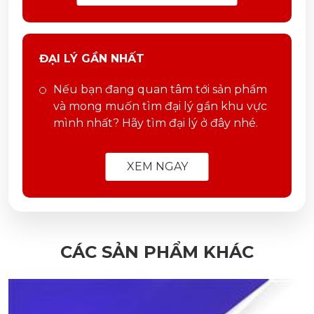
ĐẠI LÝ GẦN NHẤT
Nếu bạn đang quan tâm tới sản phẩm
và mong muốn tìm đại lý gần khu vực
mình nhất? Hãy tìm đại lý ở đây nhé.
XEM NGAY
CÁC SẢN PHẨM KHÁC