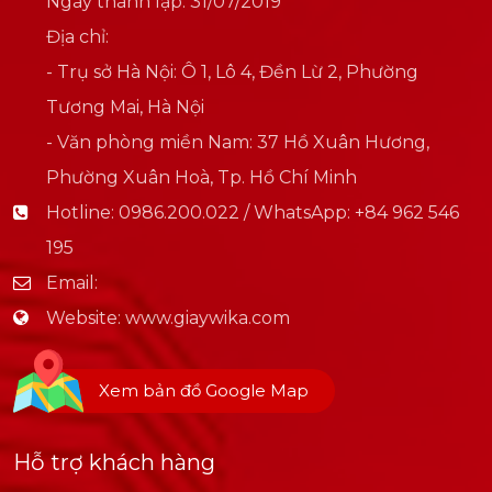
Ngày thành lập: 31/07/2019
Địa chỉ:
- Trụ sở Hà Nội: Ô 1, Lô 4, Đền Lừ 2, Phường
Tương Mai, Hà Nội
- Văn phòng miền Nam: 37 Hồ Xuân Hương,
Phường Xuân Hoà, Tp. Hồ Chí Minh
Hotline:
0986.200.022 / WhatsApp: +84 962 546
195
Email:
Website:
www.giaywika.com
Xem bản đồ Google Map
Hỗ trợ khách hàng