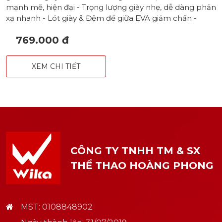
mạnh mẽ, hiện đại - Trọng lượng giày nhẹ, dễ dàng phản
xạ nhanh - Lót giày & Đệm đế giữa EVA giảm chấn -
Thanh chống xoắn Carbon x TPU tăng cường sự ổn
769.000 đ
định, ngăn ngừa chấn thương - Đế ngoài thuần 100%
cao su rãnh tổ ong bám sân, hạn chế mài mòn - Form
chắc chắn và ổn định cho cả nam & nữ
XEM CHI TIẾT
CÔNG TY TNHH TM & SX
THỂ THAO HOÀNG PHONG
MST: 0108848902