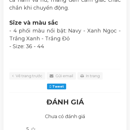
cả nam và nữ, mang đến cảm giác chắc
chắn khi chuyển động.
Size và màu sắc
- 4 phối màu nổi bật: Navy - Xanh Ngọc -
Trắng Xanh - Trắng Đỏ
- Size: 36 - 44
Về trang trước
Gửi email
In trang
Tweet
ĐÁNH GIÁ
Chưa có đánh giá
5