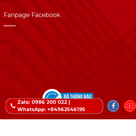
Fanpage Facebook
Zalo: 0986 200 022 |
WhatsApp: +84962546195
Copyright © 2022 Bản quyền thuộc về Wika. Thiết
kế website & SEO - Tất Thành