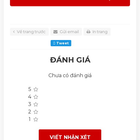
Về trang trước
Gửi email
In trang
Tweet
ĐÁNH GIÁ
Chưa có đánh giá
5
4
3
2
1
VIẾT NHẬN XÉT