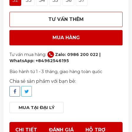
32
33
34
35
36
37
TƯ VẤN THÊM
MUA HÀNG
Tư vấn mua hàng:
Zalo: 0986 200 022 |
WhatsApp: +84962546195
Bảo hành từ 1 - 3 tháng, giao hàng toàn quốc
Chia sẻ sản phẩm với bạn bè:
MUA TẠI ĐẠI LÝ
CHI TIẾT
ĐÁNH GIÁ
HỖ TRỢ