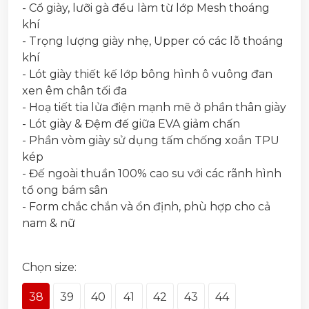
- Cổ giày, lưỡi gà đều làm từ lớp Mesh thoáng
khí
- Trọng lượng giày nhẹ, Upper có các lỗ thoáng
khí
- Lót giày thiết kế lớp bông hình ô vuông đan
xen êm chân tối đa
- Hoạ tiết tia lửa điện mạnh mẽ ở phần thân giày
- Lót giày & Đệm đế giữa EVA giảm chấn
- Phần vòm giày sử dụng tấm chống xoắn TPU
kép
- Đế ngoài thuần 100% cao su với các rãnh hình
tổ ong bám sân
- Form chắc chắn và ổn định, phù hợp cho cả
nam & nữ
Chọn size:
38
39
40
41
42
43
44