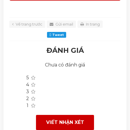
Về trang trước
Gửi email
In trang
Tweet
ĐÁNH GIÁ
Chưa có đánh giá
5
4
3
2
1
VIẾT NHẬN XÉT