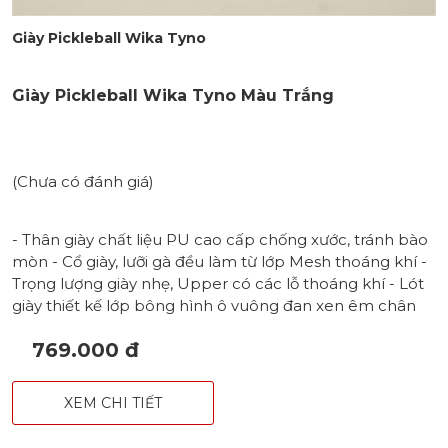
Giày Pickleball Wika Tyno
Giày Pickleball Wika Tyno Màu Trắng
(Chưa có đánh giá)
- Thân giày chất liệu PU cao cấp chống xước, tránh bào
mòn - Cổ giày, lưỡi gà đều làm từ lớp Mesh thoáng khí -
Trọng lượng giày nhẹ, Upper có các lỗ thoáng khí - Lót
giày thiết kế lớp bông hình ô vuông đan xen êm chân
tối đa - Hoạ tiết tia lửa điện mạnh mẽ ở phần thân giày -
769.000 đ
Lót giày & Đệm đế giữa EVA giảm chấn - Phần vòm giày
sử dụng tấm chống xoắn TPU kép - Đế ngoài thuần
100% cao su với các rãnh hình tổ ong bám sân - Form
XEM CHI TIẾT
chắc chắn và ổn định, phù hợp cho cả nam & nữ