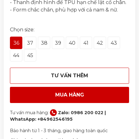
- Thanh định hình đế TPU hạn chế lật cổ chân.
- Form chắc chắn, phù hợp với cả nam & nữ.
Chọn size:
36
37
38
39
40
41
42
43
44
45
TƯ VẤN THÊM
MUA HÀNG
Tư vấn mua hàng:
Zalo: 0986 200 022 |
WhatsApp: +84962546195
Bảo hành từ 1 - 3 tháng, giao hàng toàn quốc