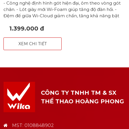
- Công nghệ định hình gót hiện đại, ôm theo vòng gót
chân. - Lót giày mới Wi-Foam giúp tăng độ đàn hồi. -
Đệm đế giữa Wi-Cloud giảm chấn, tăng khả năng bật
nhảy. - Đế ngoài thuần cao su bền bỉ với nhiều lớp vân
1.399.000 đ
bám sân, hỗ trợ slide. - Thanh định hình đế TPU hạn chế
lật cổ chân. - Form chắc chắn, phù hợp với cả nam & nữ.
XEM CHI TIẾT
CÔNG TY TNHH TM & SX
THỂ THAO HOÀNG PHONG
MST: 0108848902