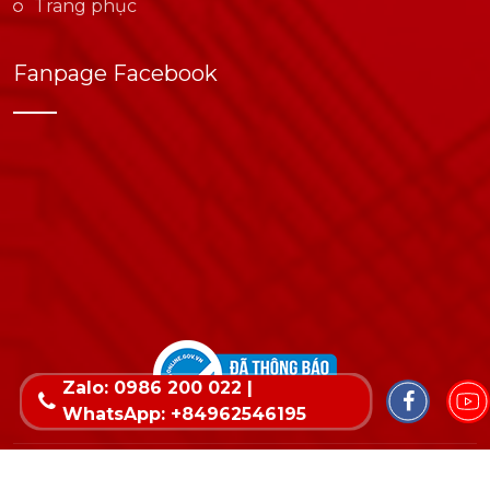
Trang phục
Fanpage Facebook
Zalo: 0986 200 022 |
WhatsApp: +84962546195
Copyright © 2022 Bản quyền thuộc về Wika. Thiết