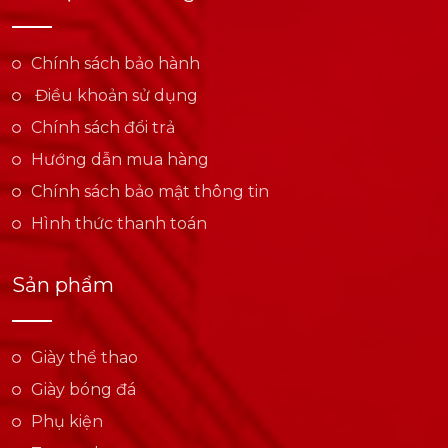
Chính sách bảo hành
Điều khoản sử dụng
Chính sách đổi trả
Hướng dẫn mua hàng
Chính sách bảo mật thông tin
Hình thức thanh toán
Sản phẩm
Giày thể thao
Giày bóng đá
Phụ kiện