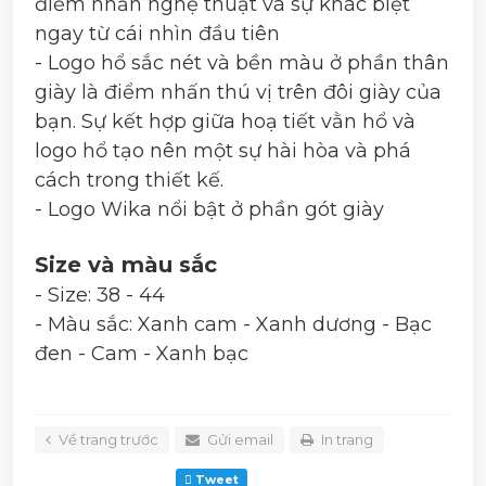
điểm nhấn nghệ thuật và sự khác biệt
ngay từ cái nhìn đầu tiên
- Logo hổ sắc nét và bền màu ở phần thân
giày là điểm nhấn thú vị trên đôi giày của
bạn. Sự kết hợp giữa hoạ tiết vằn hổ và
logo hổ tạo nên một sự hài hòa và phá
cách trong thiết kế.
- Logo Wika nổi bật ở phần gót giày
Size và màu sắc
- Size: 38 - 44
- Màu sắc: Xanh cam - Xanh dương - Bạc
đen - Cam - Xanh bạc
Về trang trước
Gửi email
In trang
Tweet