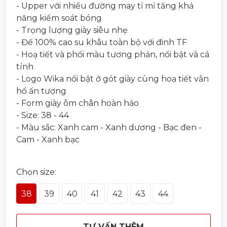
- Upper với nhiều đường may tỉ mỉ tăng khả
năng kiểm soát bóng
- Trọng lượng giày siêu nhẹ
- Đế 100% cao su khâu toàn bộ với đinh TF
- Hoạ tiết và phối màu tương phản, nổi bật và cá
tính
- Logo Wika nổi bật ở gót giày cùng hoạ tiết vằn
hổ ấn tượng
- Form giày ôm chân hoàn hảo
- Size: 38 - 44
- Màu sắc: Xanh cam - Xanh dương - Bạc đen -
Cam - Xanh bạc
Chọn size:
38
39
40
41
42
43
44
TƯ VẤN THÊM