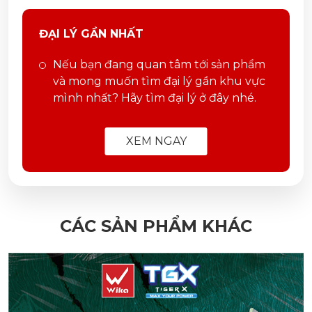
ĐẠI LÝ GẦN NHẤT
Nếu bạn đang quan tâm tới sản phẩm
và mong muốn tìm đại lý gần khu vực
mình nhất? Hãy tìm đại lý ở đây nhé.
XEM NGAY
CÁC SẢN PHẨM KHÁC