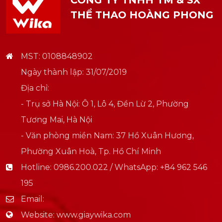
CÔNG TY TNHH TM & SX
THỂ THAO HOÀNG PHONG
MST: 0108848902
Ngày thành lập: 31/07/2019
Địa chỉ:
- Trụ sở Hà Nội: Ô 1, Lô 4, Đền Lừ 2, Phường
Tương Mai, Hà Nội
- Văn phòng miền Nam: 37 Hồ Xuân Hương,
Phường Xuân Hoà, Tp. Hồ Chí Minh
Hotline:
0986.200.022 / WhatsApp: +84 962 546
195
Email:
Website:
www.giaywika.com