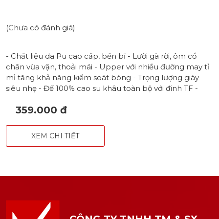
(Chưa có đánh giá)
- Chất liệu da Pu cao cấp, bền bỉ - Lưỡi gà rời, ôm cổ
chân vừa vặn, thoải mái - Upper với nhiều đường may tỉ
mỉ tăng khả năng kiểm soát bóng - Trọng lượng giày
siêu nhẹ - Đế 100% cao su khâu toàn bộ với đinh TF -
Hoạ tiết và phối màu tương phản, nổi bật và cá tính -
359.000 đ
Logo Wika nổi bật ở gót giày cùng hoạ tiết vằn hổ ấn
tượng - Form giày ôm chân hoàn hảo - Size: 38 - 44 -
Màu sắc: Xanh cam - Xanh dương - Bạc đen - Cam -
XEM CHI TIẾT
Xanh bạc