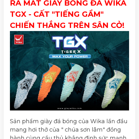
RA MẮT GIÀY BÓNG ĐÁ WIKA
TGX - CẤT "TIẾNG GẦM"
CHIẾN THẮNG TRÊN SÂN CỎ!
Sản phẩm giày đá bóng của Wika lần đầu
mang hơi thở của " chúa sơn lâm" đồng
hành cùng cầu thủ khẳng định sức mạnh