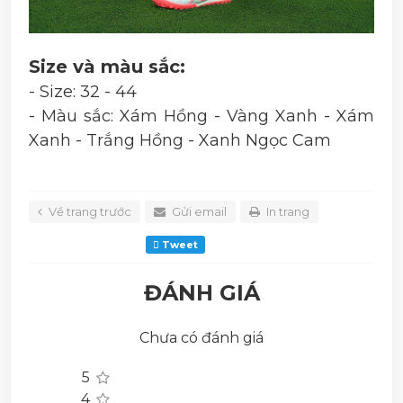
Size và màu sắc:
- Size: 32 - 44
- Màu sắc: Xám Hồng - Vàng Xanh - Xám
Xanh - Trắng Hồng - Xanh Ngọc Cam
Về trang trước
Gửi email
In trang
Tweet
ĐÁNH GIÁ
Chưa có đánh giá
5
4