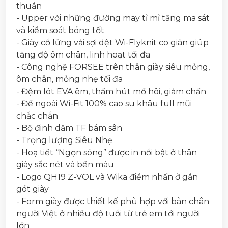
thuần
- Upper với những đường may tỉ mỉ tăng ma sát
và kiểm soát bóng tốt
- Giày cổ lửng vải sợi dệt Wi-Flyknit co giãn giúp
tăng độ ôm chân, linh hoạt tối đa
- Công nghệ FORSEE trên thân giày siêu mỏng,
ôm chân, mỏng nhẹ tối đa
- Đệm lót EVA êm, thấm hút mồ hôi, giảm chấn
- Đế ngoài Wi-Fit 100% cao su khâu full mũi
chắc chắn
- Bộ đinh dăm TF bám sân
- Trọng lượng Siêu Nhẹ
- Hoạ tiết “Ngọn sóng” được in nổi bật ở thân
giày sắc nét và bền màu
- Logo QH19 Z-VOL và Wika điểm nhấn ở gần
gót giày
- Form giày được thiết kế phù hợp với bàn chân
người Việt ở nhiều độ tuổi từ trẻ em tới người
lớn