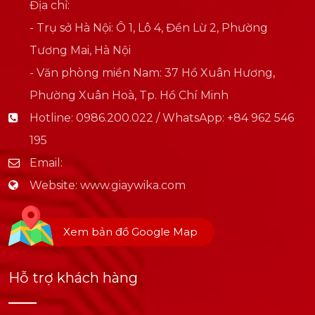
Địa chỉ:
- Trụ sở Hà Nội: Ô 1, Lô 4, Đền Lừ 2, Phường
Tương Mai, Hà Nội
- Văn phòng miền Nam: 37 Hồ Xuân Hương,
Phường Xuân Hoà, Tp. Hồ Chí Minh
Hotline:
0986.200.022 / WhatsApp: +84 962 546
195
Email:
Website:
www.giaywika.com
Xem bản đồ Google Map
Hỗ trợ khách hàng