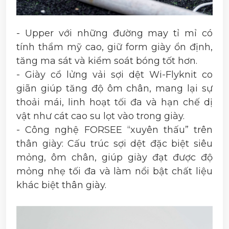
- Upper với những đường may tỉ mỉ có
tính thẩm mỹ cao, giữ form giày ổn định,
tăng ma sát và kiểm soát bóng tốt hơn.
- Giày cổ lửng vải sợi dệt Wi-Flyknit co
giãn giúp tăng độ ôm chân, mang lại sự
thoải mái, linh hoạt tối đa và hạn chế dị
vật như cát cao su lọt vào trong giày.
- Công nghệ FORSEE “xuyên thấu” trên
thân giày: Cấu trúc sợi dệt đặc biệt siêu
mỏng, ôm chân, giúp giày đạt được độ
mỏng nhẹ tối đa và làm nổi bật chất liệu
khác biệt thân giày.