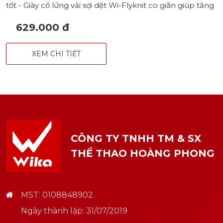
tốt - Giày cổ lửng vải sợi dệt Wi-Flyknit co giãn giúp tăng
độ ôm chân, linh hoạt tối đa - Công nghệ FORSEE trên
629.000 đ
thân giày siêu mỏng, ôm chân, mỏng nhẹ tối đa - Đệm
lót EVA êm, thấm hút mồ hôi, giảm chấn - Đế ngoài Wi-
Fit 100% cao su khâu full mũi chắc chắn - Bộ đinh dăm
XEM CHI TIẾT
TF bám sân - Trọng lượng Siêu Nhẹ - Hoạ tiết “Ngọn
sóng” được in nổi bật ở thân giày sắc nét và bền màu -
Logo QH19 Z-VOL và Wika điểm nhấn ở gần gót giày -
Form giày được thiết kế phù hợp với bàn chân người
Việt ở nhiều độ tuổi từ trẻ em tới người lớn *Size: 32 - 44
*Màu sắc: Xám hồng - Vàng xanh - Xám Xanh - Trắng
Hồng - Xanh Ngọc Cam
CÔNG TY TNHH TM & SX
THỂ THAO HOÀNG PHONG
MST: 0108848902
Ngày thành lập: 31/07/2019