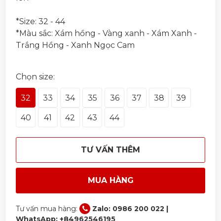
*Size: 32 - 44
*Màu sắc: Xám hồng - Vàng xanh - Xám Xanh -
Trắng Hồng - Xanh Ngọc Cam
Chọn size:
32
33
34
35
36
37
38
39
40
41
42
43
44
TƯ VẤN THÊM
MUA HÀNG
Tư vấn mua hàng:
Zalo: 0986 200 022 |
WhatsApp: +84962546195