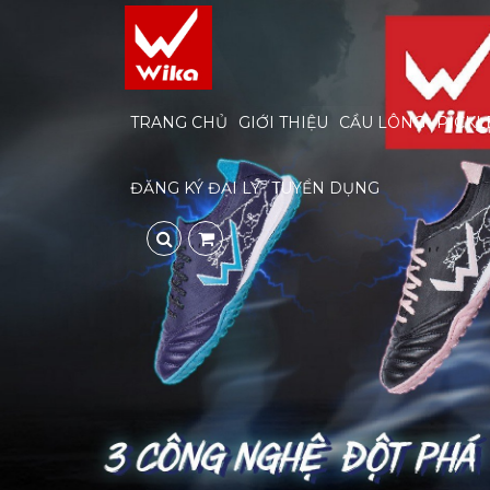
TRANG CHỦ
GIỚI THIỆU
CẦU LÔNG
PICKL
ĐĂNG KÝ ĐẠI LÝ
TUYỂN DỤNG