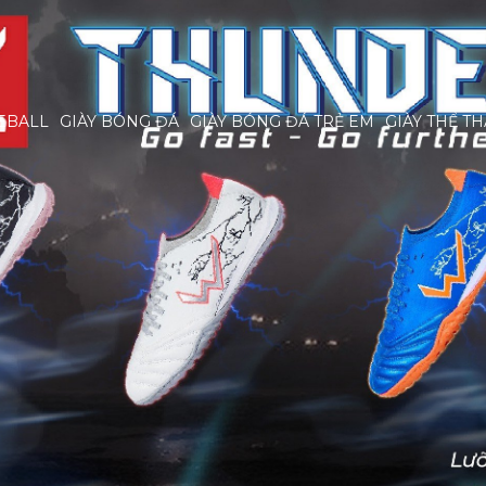
EBALL
GIÀY BÓNG ĐÁ
GIÀY BÓNG ĐÁ TRẺ EM
GIÀY THỂ T