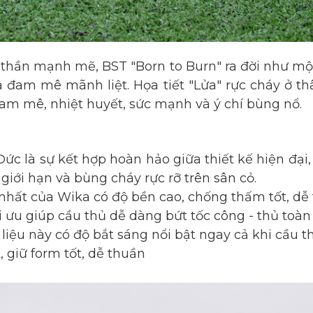
 thần mạnh mẽ, BST "Born to Burn" ra đời như mộ
đam mê mãnh liệt. Họa tiết "Lửa" rực cháy ở t
am mê, nhiệt huyết, sức mạnh và ý chí bùng nổ.
c là sự kết hợp hoàn hảo giữa thiết kế hiện đại,
 giới hạn và bùng cháy rực rỡ trên sân cỏ.
nhất của Wika có độ bền cao, chống thấm tốt, dễ t
 ưu giúp cầu thủ dễ dàng bứt tốc công - thủ toàn
ệu này có độ bắt sáng nổi bật ngay cả khi cầu thủ
giữ form tốt, dễ thuần