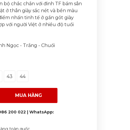
n bộ chắc chắn với đinh TF bám sân
 bật ở thân giày sắc nét và bền màu
điểm nhấn tinh tế ở gần gót giày
ợp với người Việt ở nhiều độ tuổi
anh Ngọc - Trắng - Chuối
43
44
MUA HÀNG
986 200 022 | WhatsApp:
 hàng toàn quốc