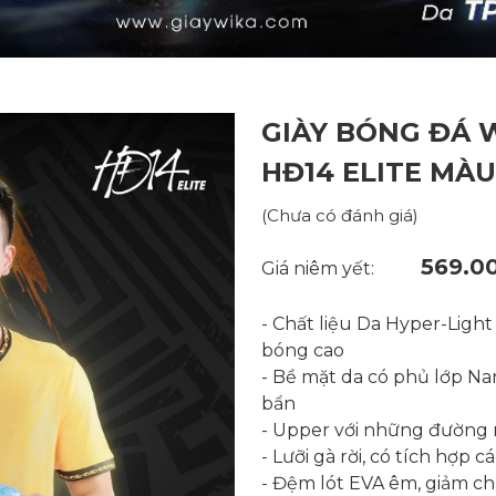
GIÀY BÓNG ĐÁ 
HĐ14 ELITE MÀ
(Chưa có đánh giá)
569.0
Giá niêm yết:
- Chất liệu Da Hyper-Light
bóng cao
- Bề mặt da có phủ lớp N
bẩn
- Upper với những đường 
- Lưỡi gà rời, có tích hợp 
- Đệm lót EVA êm, giảm c