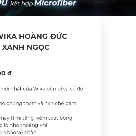
WIKA HOÀNG ĐỨC
U XANH NGỌC
00 đ
 mới nhất của Wika bền bỉ và có độ
ano chống thấm và hạn chế bám
may tỉ mỉ tăng kiểm soát bóng
các lỗ nhỏ thoáng khí
hấn bảo vệ chân