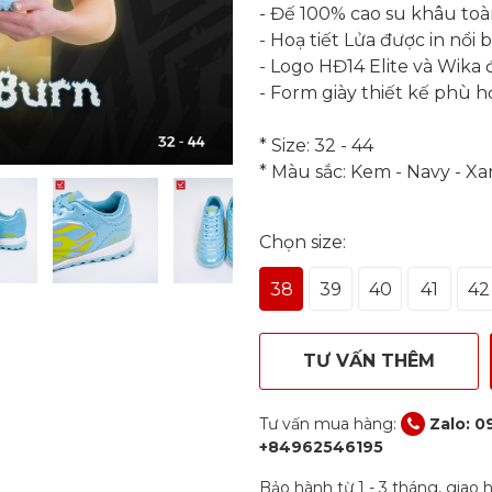
- Đế 100% cao su khâu toà
- Hoạ tiết Lửa được in nổi
- Logo HĐ14 Elite và Wika 
- Form giày thiết kế phù h
* Size: 32 - 44
* Màu sắc: Kem - Navy - X
Chọn size:
38
39
40
41
42
TƯ VẤN THÊM
Tư vấn mua hàng:
Zalo: 0
+84962546195
Bảo hành từ 1 - 3 tháng, giao