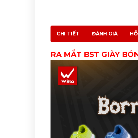
CHI TIẾT
ĐÁNH GIÁ
HỖ
RA MẮT BST GIÀY BÓ