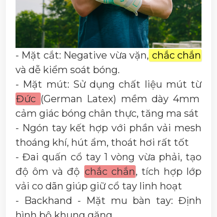
- Mặt cắt: Negative vừa vặn,
chắc chắn
và dễ kiểm soát bóng.
- Mặt mút: Sử dụng chất liệu mút từ
Đức
(German Latex) mềm dày 4mm
cảm giác bóng chân thực, tăng ma sát
- Ngón tay kết hợp với phần vải mesh
thoáng khí, hút ẩm, thoát hơi rất tốt
- Đai quấn cổ tay 1 vòng vừa phải, tạo
độ ôm và độ
chắc chắn
, tích hợp lớp
vải co dãn giúp giữ cổ tay linh hoạt
- Backhand - Mặt mu bàn tay: Định
hình bộ khung găng