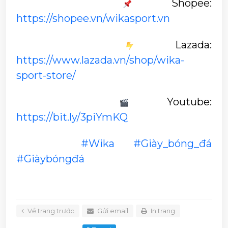
 Shopee: 
https://shopee.vn/wikasport.vn
 Lazada: 
https://www.lazada.vn/shop/wika-
sport-store/
 Youtube: 
https://bit.ly/3piYmKQ
#Wika
#Giày_bóng_đá
#Giàybóngđá
Về trang trước
Gửi email
In trang