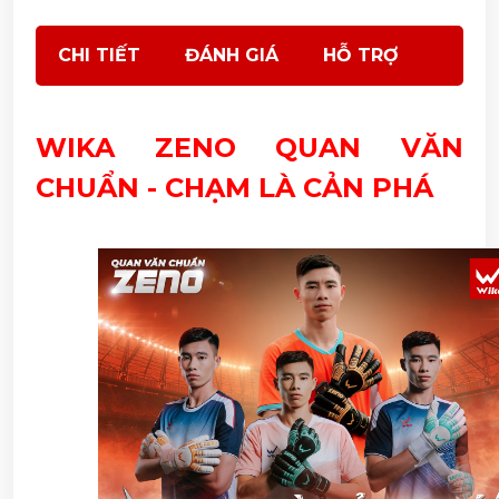
CHI TIẾT
ĐÁNH GIÁ
HỖ TRỢ
WIKA ZENO QUAN VĂN 
CHUẨN - CHẠM LÀ CẢN PHÁ