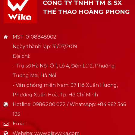
CÔNG TY TNHH TM & SX
THỂ THAO HOÀNG PHONG
MST: 0108848902
Ngày thành lập: 31/07/2019
Địa chỉ:
- Trụ sở Hà Nội: Ô 1, Lô 4, Đền Lừ 2, Phường
Tương Mai, Hà Nội
- Văn phòng miền Nam: 37 Hồ Xuân Hương,
Phường Xuân Hoà, Tp. Hồ Chí Minh
Hotline:
0986.200.022 / WhatsApp: +84 962 546
195
Email:
Website:
www.giaywika.com