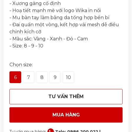
- Xương găng cố định
- Hoạ tiết mạnh mẽ với logo Wika in nổi
- Mu bàn tay làm bằng da tổng hợp bền bỉ
- Đai quấn một vòng, kết hợp vải mesh dễ điều
chỉnh kích cỡ
- Màu sắc: Vàng - Xanh - Đỏ - Cam
- Size: 8 - 9 - 10
Chọn size:
6
7
8
9
10
TƯ VẤN THÊM
MUA HÀNG
Tư vấn mua hàng:
Zalo: 0986 200 022 |