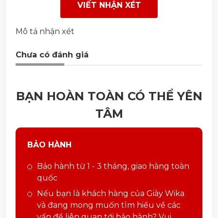
VIẾT NHẬN XÉT
Mô tả nhận xét
Chưa có đánh giá
BẠN HOÀN TOÀN CÓ THỂ YÊN
TÂM
BẢO HÀNH
Bảo hành từ 1 - 3 tháng, giao hàng toàn
quốc
Nếu bạn là khách hàng của Giày Wika
và đang mong muốn tìm hiểu về các
vấn đề liên quan tới bảo hành? Vui