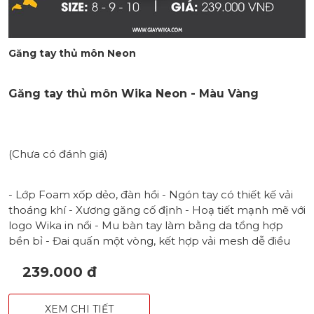
Găng tay thủ môn Neon
Găng tay thủ môn Wika Neon - Màu Vàng
(Chưa có đánh giá)
- Lớp Foam xốp dẻo, đàn hồi - Ngón tay có thiết kế vải
thoáng khí - Xương găng cố định - Hoạ tiết mạnh mẽ với
logo Wika in nổi - Mu bàn tay làm bằng da tổng hợp
bền bỉ - Đai quấn một vòng, kết hợp vải mesh dễ điều
chỉnh kích cỡ - Màu sắc: Vàng - Xanh - Đỏ - Cam - Size: 8
239.000 đ
- 9 - 10
XEM CHI TIẾT