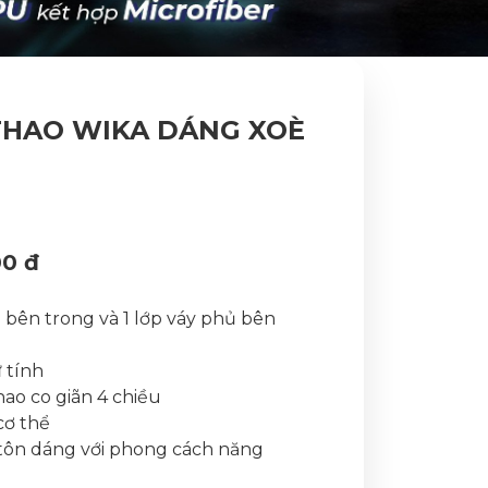
THAO WIKA DÁNG XOÈ
00 đ
n bên trong và 1 lớp váy phủ bên
 tính
hao co giãn 4 chiều
cơ thể
p tôn dáng với phong cách năng