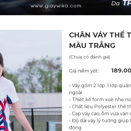
CHÂN VÁY THỂ 
MÀU TRẮNG
(Chưa có đánh giá)
189.0
Giá niêm yết:
- Váy gồm 2 lớp: 1 lớp quầ
ngoài
- Thiết kế form xoè nhẹ nữ
- Chất liệu Polyester thể t
- Cạp váy cao, ôm vừa vặn 
- Độ dài váy lý tưởng giú
động