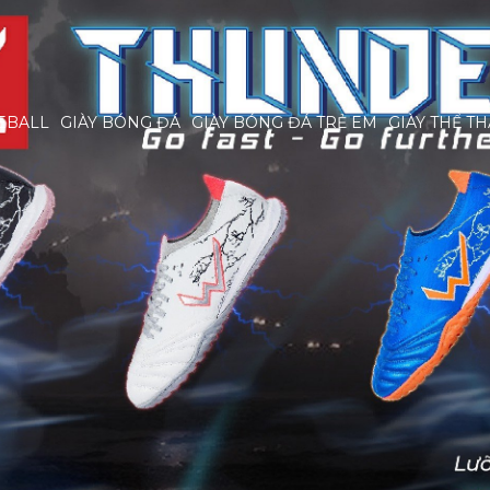
EBALL
GIÀY BÓNG ĐÁ
GIÀY BÓNG ĐÁ TRẺ EM
GIÀY THỂ T