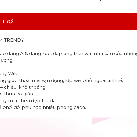
 TRỢ
M TRENDY
thao dáng A & dáng xòe, đáp ứng trọn vẹn nhu cầu của những
hượng.
váy Wika:
ng giúp thoải mái vận động, lớp váy phủ ngoài tinh tế.
 4 chiều, khô thoáng.
g thun co giãn.
bay màu, bền đẹp lâu dài.
dễ phối đồ, phù hợp nhiều phong cách.