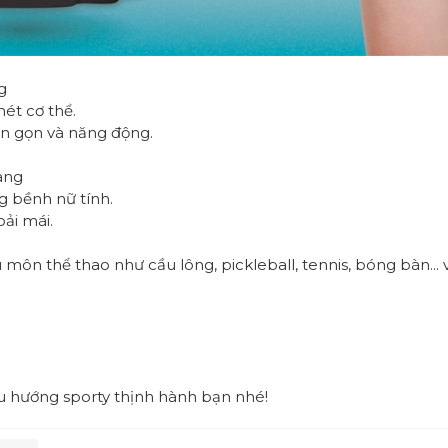
g
nét cơ thể.
on gọn và năng động.
ang
g bềnh nữ tính.
ải mái.
môn thể thao như cầu lông, pickleball, tennis, bóng bàn...
u hướng sporty thịnh hành bạn nhé!