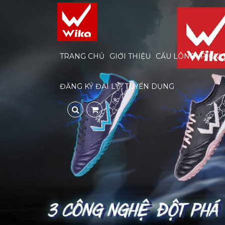
TRANG CHỦ
GIỚI THIỆU
CẦU LÔNG
PICKL
ĐĂNG KÝ ĐẠI LÝ
TUYỂN DỤNG