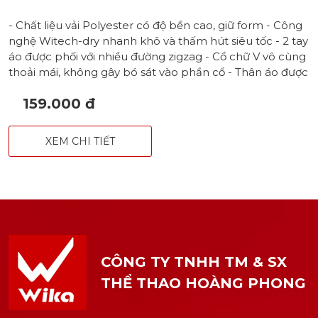
- Chất liệu vải Polyester có độ bền cao, giữ form - Công
nghệ Witech-dry nhanh khô và thấm hút siêu tốc - 2 tay
áo được phối với nhiều đường zigzag - Cổ chữ V vô cùng
thoải mái, không gây bó sát vào phần cổ - Thân áo được
thiết kế với những đường tia sét nổi bật - Logo in PU
159.000 đ
phản quang nổi bật và bền trong điều kiện giặt máy -
Form Regular fit vừa vặn giúp tôn dáng cả nam & nữ -
Size: S - M - L - XL - XXL - Màu sắc: Xanh ngọc - Xanh
XEM CHI TIẾT
dương - Trắng Xanh
CÔNG TY TNHH TM & SX
THỂ THAO HOÀNG PHONG