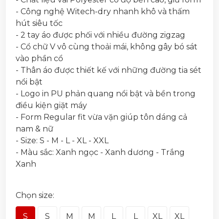
- Công nghệ Witech-dry nhanh khô và thấm
hút siêu tốc
- 2 tay áo được phối với nhiều đường zigzag
- Cổ chữ V vô cùng thoải mái, không gây bó sát
vào phần cổ
- Thân áo được thiết kế với những đường tia sét
nổi bật
- Logo in PU phản quang nổi bật và bền trong
điều kiện giặt máy
- Form Regular fit vừa vặn giúp tôn dáng cả
nam & nữ
- Size: S - M - L - XL - XXL
- Màu sắc: Xanh ngọc - Xanh dương - Trắng
Xanh
Chọn size:
S
S
M
M
L
L
XL
XL