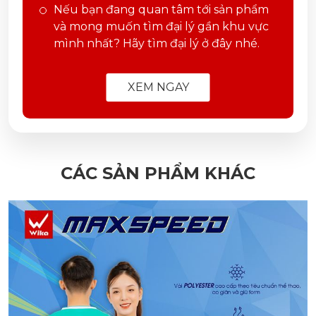
Nếu bạn đang quan tâm tới sản phẩm
và mong muốn tìm đại lý gần khu vực
mình nhất? Hãy tìm đại lý ở đây nhé.
XEM NGAY
CÁC SẢN PHẨM KHÁC