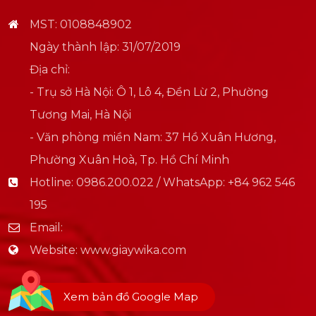
MST: 0108848902
Ngày thành lập: 31/07/2019
Địa chỉ:
- Trụ sở Hà Nội: Ô 1, Lô 4, Đền Lừ 2, Phường
Tương Mai, Hà Nội
- Văn phòng miền Nam: 37 Hồ Xuân Hương,
Phường Xuân Hoà, Tp. Hồ Chí Minh
Hotline:
0986.200.022 / WhatsApp: +84 962 546
195
Email:
Website:
www.giaywika.com
Xem bản đồ Google Map