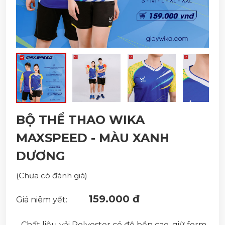
BỘ THỂ THAO WIKA
MAXSPEED - MÀU XANH
DƯƠNG
(Chưa có đánh giá)
159.000 đ
Giá niêm yết:
- Chất liệu vải Polyester có độ bền cao, giữ form