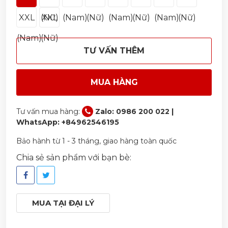
(Nam)
XXL
(Nữ)
XXL
(Nam)
(Nữ)
(Nam)
(Nữ)
(Nam)
(Nữ)
(Nam)
(Nữ)
TƯ VẤN THÊM
MUA HÀNG
Tư vấn mua hàng:
Zalo: 0986 200 022 |
WhatsApp: +84962546195
Bảo hành từ 1 - 3 tháng, giao hàng toàn quốc
Chia sẻ sản phẩm với bạn bè:
MUA TẠI ĐẠI LÝ