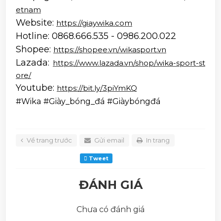
etnam
Website: 
https://giaywika.com
Hotline: 0868.666.535 - 0986.200.022
Shopee: 
https://shopee.vn/wikasport.vn
Lazada: 
https://www.lazada.vn/shop/wika-sport-st
ore/
Youtube: 
https://bit.ly/3piYmKQ
#Wika
#Giày_bóng_đá
#Giàybóngđá
Về trang trước
Gửi email
In trang
Tweet
ĐÁNH GIÁ
Chưa có đánh giá