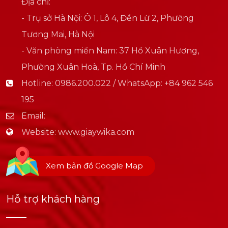
Địa chỉ:
- Trụ sở Hà Nội: Ô 1, Lô 4, Đền Lừ 2, Phường
Tương Mai, Hà Nội
- Văn phòng miền Nam: 37 Hồ Xuân Hương,
Phường Xuân Hoà, Tp. Hồ Chí Minh
Hotline:
0986.200.022 / WhatsApp: +84 962 546
195
Email:
Website:
www.giaywika.com
Xem bản đồ Google Map
Hỗ trợ khách hàng