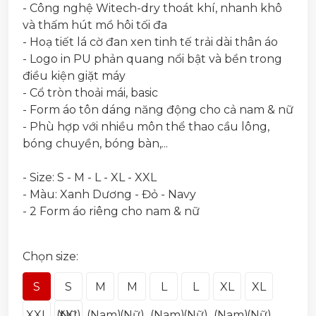
- Công nghệ Witech-dry thoát khí, nhanh khô
và thấm hút mồ hôi tối đa
- Hoạ tiết lá cờ đan xen tinh tế trải dài thân áo
- Logo in PU phản quang nổi bật và bền trong
điều kiện giặt máy
- Cổ tròn thoải mái, basic
- Form áo tôn dáng năng động cho cả nam & nữ
- Phù hợp với nhiều môn thể thao cầu lông,
bóng chuyền, bóng bàn,...
- Size: S - M - L - XL - XXL
- Màu: Xanh Dương - Đỏ - Navy
- 2 Form áo riêng cho nam & nữ
Chọn size:
S
S
M
M
L
L
XL
XL
(Nam)
XXL
(Nữ)
XXL
(Nam)
(Nữ)
(Nam)
(Nữ)
(Nam)
(Nữ)