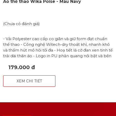
Áo thể thao Wika Poise - Màu Navy
(Chưa có đánh giá)
- Vải Polyester cao cấp co giãn và giữ form đạt chuẩn
thể thao - Công nghệ Witech-dry thoát khí, nhanh khô
và thấm hút mồ hôi tối đa - Hoạ tiết lá cờ đan xen tinh tế
trải dài thân áo - Logo in PU phản quang nổi bật và bền
trong điều kiện giặt máy - Cổ tròn thoải mái, basic -
179.000 đ
Form áo tôn dáng năng động cho cả nam & nữ - Phù
hợp với nhiều môn thể thao cầu lông, bóng chuyền,
bóng bàn,... - Size: S - M - L - XL - XXL - Màu: Xanh
XEM CHI TIẾT
Dương - Đỏ - Navy - 2 Form áo riêng cho nam & nữ