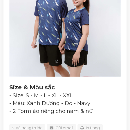
Size & Màu sắc
- Size: S - M - L - XL - XXL
- Màu: Xanh Dương - Đỏ - Navy
- 2 Form áo riêng cho nam & nữ
Về trang trước
Gửi email
In trang