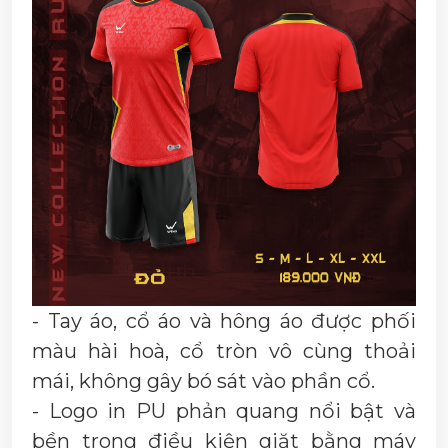
- Tay áo, cổ áo và hông áo được phối
màu hài hoà, cổ tròn vô cùng thoải
mái, không gây bó sát vào phần cổ.
- Logo in PU phản quang nổi bật và
bền trong điều kiện giặt bằng máy