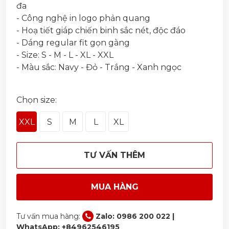
đa
- Công nghệ in logo phản quang
- Hoạ tiết giáp chiến binh sắc nét, độc đáo
- Dáng regular fit gọn gàng
- Size: S - M - L - XL - XXL
- Màu sắc: Navy - Đỏ - Trắng - Xanh ngọc
Chọn size:
XXL
S
M
L
XL
TƯ VẤN THÊM
MUA HÀNG
Tư vấn mua hàng:
Zalo: 0986 200 022 |
WhatsApp: +84962546195