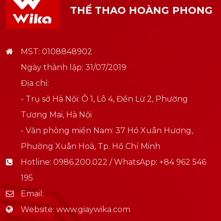
THỂ THAO HOÀNG PHONG
MST: 0108848902
Ngày thành lập: 31/07/2019
Địa chỉ:
- Trụ sở Hà Nội: Ô 1, Lô 4, Đền Lừ 2, Phường
Tương Mai, Hà Nội
- Văn phòng miền Nam: 37 Hồ Xuân Hương,
Phường Xuân Hoà, Tp. Hồ Chí Minh
Hotline:
0986.200.022 / WhatsApp: +84 962 546
195
Email:
Website:
www.giaywika.com