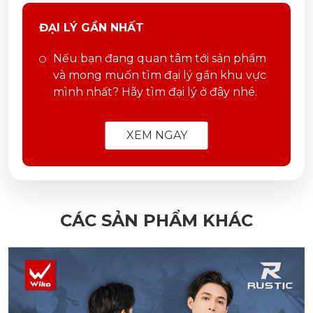
ĐẠI LÝ GẦN NHẤT
Nếu bạn đang quan tâm tới sản phẩm
và mong muốn tìm đại lý gần khu vực
mình nhất? Hãy tìm đại lý ở đây nhé.
XEM NGAY
CÁC SẢN PHẨM KHÁC