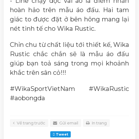
- Line chạy dọc vai áo là điểm nhấn
hoàn hảo trên mẫu áo đấu. Hai tam
giác to được đặt ở bên hông mang lại
nét tinh tế cho Wika Rustic.
Chỉn chu từ chất liệu tới thiết kế, Wika
Rustic chắc chắn sẽ là mẫu áo đấu
giúp bạn toả sáng trong mọi khoảnh
khắc trên sân cỏ!!!
#WikaSportVietNam #WikaRustic
#aobongda
Về trang trước
Gửi email
In trang
Tweet