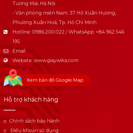
Tương Mai, Hà Nội
- Văn phòng miền Nam: 37 Hồ Xuân Hương,
Phường Xuân Hoà, Tp. Hồ Chí Minh
Hotline:
0986.200.022 / WhatsApp: +84 962 546
195
Email:
Website:
www.giaywika.com
Xem bản đồ Google Map
Hỗ trợ khách hàng
Chính sách bảo hành
Điều khoản sử dụng