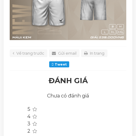
Về trang trước
Gửi email
In trang
Tweet
ĐÁNH GIÁ
Chưa có đánh giá
5
4
3
2