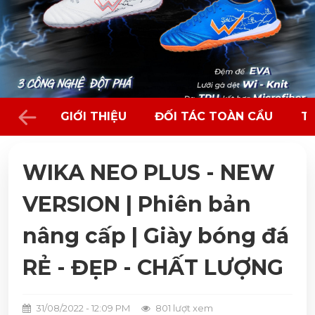
GIỚI THIỆU
ĐỐI TÁC TOÀN CẦU
T
WIKA NEO PLUS - NEW
VERSION | Phiên bản
nâng cấp | Giày bóng đá
RẺ - ĐẸP - CHẤT LƯỢNG
31/08/2022 - 12:09 PM
801 lượt xem