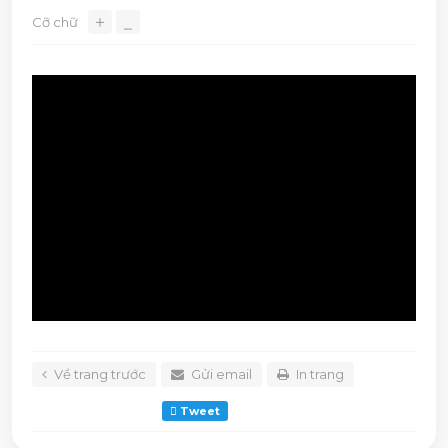
＋
Cỡ chữ
⎯
Về trang trước
Gửi email
In trang
Tweet